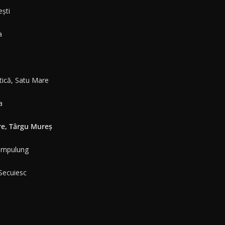
ști
a
tică, Satu Mare
a
re, Târgu Mureș
Câmpulung
Secuiesc