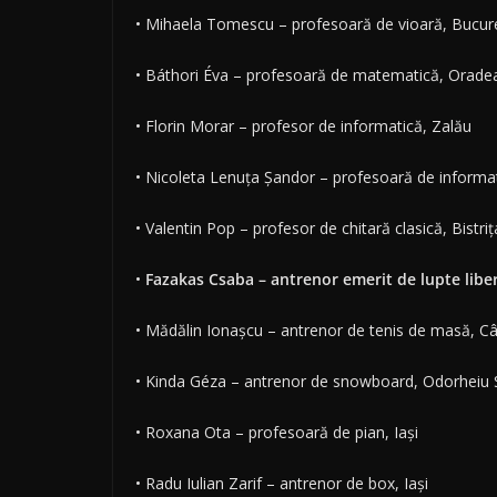
• Mihaela Tomescu – profesoară de vioară, Bucure
• Báthori Éva – profesoară de matematică, Orade
• Florin Morar – profesor de informatică, Zalău
• Nicoleta Lenuța Șandor – profesoară de informa
• Valentin Pop – profesor de chitară clasică, Bistriț
•
Fazakas Csaba – antrenor emerit de lupte libe
• Mădălin Ionașcu – antrenor de tenis de masă, 
• Kinda Géza – antrenor de snowboard, Odorheiu 
• Roxana Ota – profesoară de pian, Iași
• Radu Iulian Zarif – antrenor de box, Iași