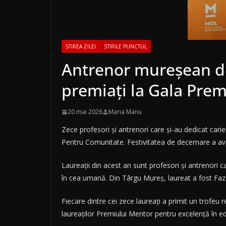
STIREA ZILEI
STIRILE PUNCTUL
Antrenor mureșean de 
premiați la Gala Pre
20 mai 2026
Maria Manu
Zece profesori și antrenori care și-au dedicat cari
Pentru Comunitate. Festivitatea de decernare a avu
Laureații din acest an sunt profesori și antrenori c
în cea umană. Din Târgu Mureș, laureat a fost Faz
Fiecare dintre cei zece laureați a primit un trofeu 
laureaților Premiului Mentor pentru excelență în ed