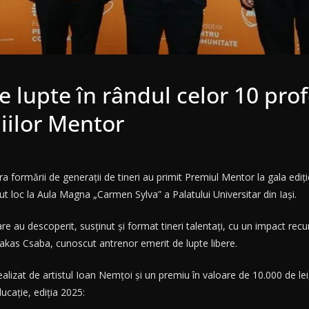
lupte în rândul celor 10 prof
miilor Mentor
era formării de generații de tineri au primit Premiul Mentor la gala e
t loc la Aula Magna „Carmen Sylva” a Palatului Universitar din Iași.
are au descoperit, susținut și format tineri talentați, cu un impact recu
akas Csaba, cunoscut antrenor emerit de lupte libere.
realizat de artistul Ioan Nemțoi și un premiu în valoare de 10.000 de l
ucație, ediția 2025: