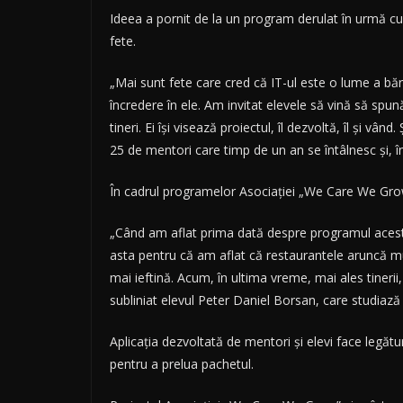
Ideea a pornit de la un program derulat în urmă cu 
fete.
„Mai sunt fete care cred că IT-ul este o lume a băr
încredere în ele. Am invitat elevele să vină să spun
tineri. Ei îşi visează proiectul, îl dezvoltă, îl şi 
25 de mentori care timp de un an se întâlnesc şi, 
În cadrul programelor Asociaţiei „We Care We Grow”,
„Când am aflat prima dată despre programul acesta
asta pentru că am aflat că restaurantele aruncă 
mai ieftină. Acum, în ultima vreme, mai ales tineri
subliniat elevul Peter Daniel Borsan, care studiaz
Aplicaţia dezvoltată de mentori şi elevi face legătu
pentru a prelua pachetul.