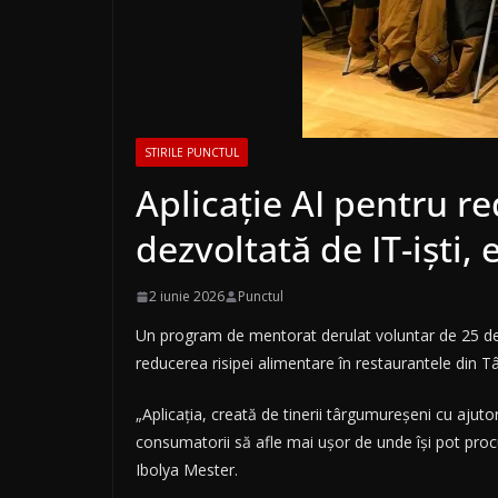
STIRILE PUNCTUL
Aplicaţie AI pentru r
dezvoltată de IT-işti,
2 iunie 2026
Punctul
Un program de mentorat derulat voluntar de 25 de IT-
reducerea risipei alimentare în restaurantele din 
„Aplicaţia, creată de tinerii târgumureşeni cu ajutor
consumatorii să afle mai uşor de unde îşi pot proc
Ibolya Mester.