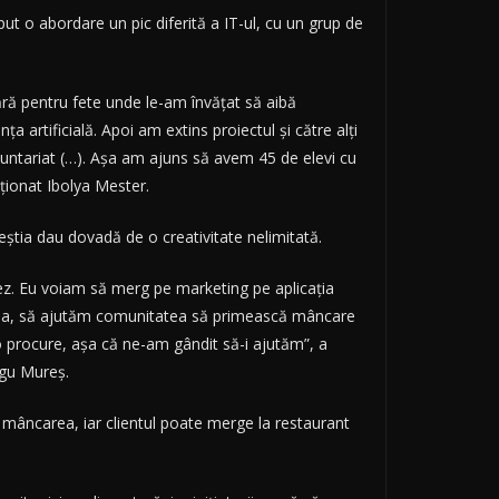
ut o abordare un pic diferită a IT-ul, cu un grup de
ără pentru fete unde le-am învăţat să aibă
a artificială. Apoi am extins proiectul şi către alţi
 voluntariat (…). Aşa am ajuns să avem 45 de elevi cu
ţionat Ibolya Mester.
eştia dau dovadă de o creativitate nelimitată.
ez. Eu voiam să merg pe marketing pe aplicaţia
stea, să ajutăm comunitatea să primească mâncare
-o procure, aşa că ne-am gândit să-i ajutăm”, a
rgu Mureş.
va mâncarea, iar clientul poate merge la restaurant