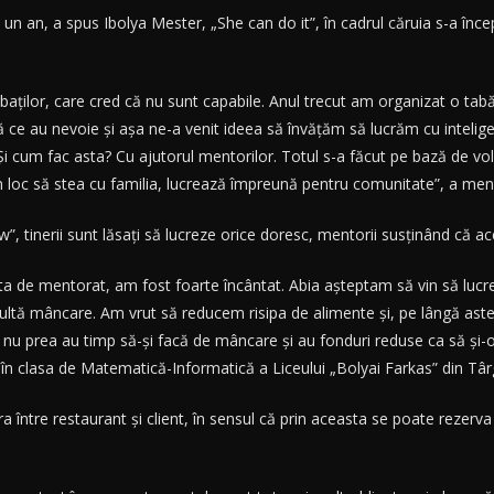
un an, a spus Ibolya Mester, „She can do it”, în cadrul căruia s-a încep
baţilor, care cred că nu sunt capabile. Anul trecut am organizat o tab
ă ce au nevoie şi aşa ne-a venit ideea să învăţăm să lucrăm cu inteligenţ
vând. Şi cum fac asta? Cu ajutorul mentorilor. Totul s-a făcut pe bază de
în loc să stea cu familia, lucrează împreună pentru comunitate”, a men
 tinerii sunt lăsaţi să lucreze orice doresc, mentorii susţinând că ac
 de mentorat, am fost foarte încântat. Abia aşteptam să vin să lucr
multă mâncare. Am vrut să reducem risipa de alimente şi, pe lângă a
i, nu prea au timp să-şi facă de mâncare şi au fonduri reduse ca să şi
ă în clasa de Matematică-Informatică a Liceului „Bolyai Farkas” din Tâ
ra între restaurant şi client, în sensul că prin aceasta se poate rezer