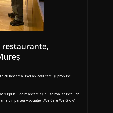
n restaurante,
 Mureș
za cu lansarea unei aplicaţii care îşi propune
 încât surplusul de mâncare să nu se mai arunce, iar
ograme din partea Asociaţiei „We Care We Grow”,