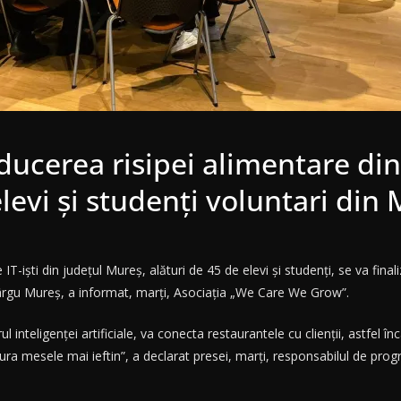
educerea risipei alimentare di
 elevi şi studenţi voluntari din
işti din judeţul Mureş, alături de 45 de elevi şi studenţi, se va finali
Târgu Mureş, a informat, marţi, Asociaţia „We Care We Grow”.
ul inteligenţei artificiale, va conecta restaurantele cu clienţii, astfel
ura mesele mai ieftin”, a declarat presei, marţi, responsabilul de pr