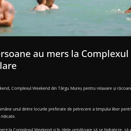
ersoane au mers la Complexul
lare
nd, Complexul Weekend din Târgu Mureș pentru relaxare și răcoare în 
âne unul dintre locurile preferate de petrecere a timpului liber pentr
ridicate.
erg la Complexul Weekend și în zilele următoare să se hidrateze, să ev