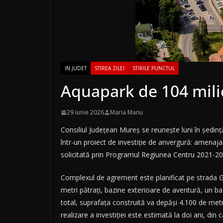
IN JUDET
STIREA ZILEI
STIRILE PUNCTUL
Aquapark de 104 milio
29 iunie 2026
Maria Manu
Consiliul Județean Mureș se reunește luni în ședinț
într-un proiect de investiție de anvergură: amenaj
solicitată prin Programul Regiunea Centru 2021-20
Complexul de agrement este planificat pe strada Ga
metri pătrați, bazine exterioare de aventură, un baz
total, suprafața construită va depăși 4.100 de metri
realizare a investiției este estimată la doi ani, din 