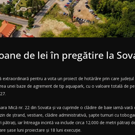
ane de lei în pregătire la Sov
ă extraordinară pentru a vota un proiect de hotărâre prin care județul
area unei baze de agrement de tip aquapark, cu o valoare totală de pe
27.
ra Mică nr. 22 din Sovata și va cuprinde o clădire de baie iarnă-vară
in de ștrand, vestiare, clădire administrativă, șapte turnuri cu tobogane
 pătrați, iar întreaga incintă va include circa 12.000 de metri pătrați d
care șase luni proiectare și 18 luni execuție.