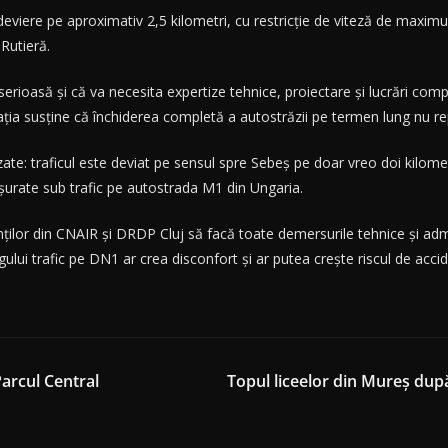
o deviere pe aproximativ 2,5 kilometri, cu restricție de viteză de ma
 Rutieră.
erioasă și că va necesita expertize tehnice, proiectare și lucrări com
ația susține că închiderea completă a autostrăzii pe termen lung nu re
ilizate: traficul este deviat pe sensul spre Sebeș pe doar vreo doi kilom
ășurate sub trafic pe autostrada M1 din Ungaria.
denților din CNAIR și DRDP Cluj să facă toate demersurile tehnice și adm
egului trafic pe DN1 ar crea disconfort și ar putea crește riscul de acci
arcul Central
Topul liceelor din Mureș după