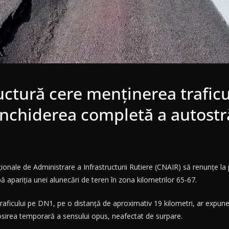
ructură cere menținerea traficu
nchiderea completă a autostră
ionale de Administrare a Infrastructurii Rutiere (CNAIR) să renunțe la 
ă apariția unei alunecări de teren în zona kilometrilor 65-67.
ficului pe DN1, pe o distanță de aproximativ 19 kilometri, ar expune șof
losirea temporară a sensului opus, neafectat de surpare.