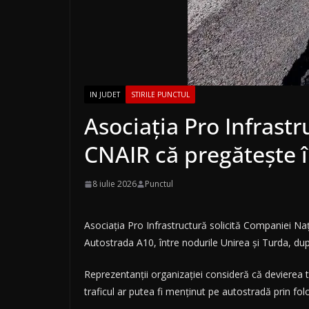
IN JUDET
STIRILE PUNCTUL
Asociația Pro Infrast
CNAIR că pregătește î
8 iulie 2026
Punctul
Asociația Pro Infrastructură solicită Companiei Naț
Autostrada A10, între nodurile Unirea și Turda, dup
Reprezentanții organizației consideră că devierea tra
traficul ar putea fi menținut pe autostradă prin fo