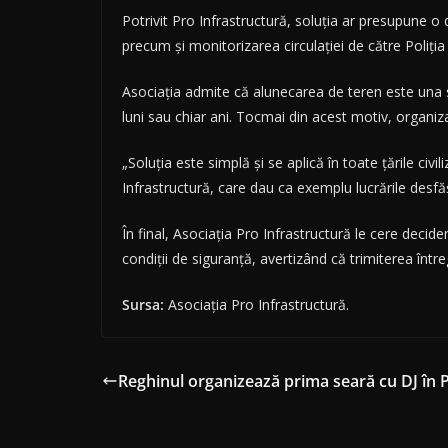
Potrivit Pro Infrastructură, soluția ar presupune 
precum și monitorizarea circulației de către Poliția
Asociația admite că alunecarea de teren este una s
luni sau chiar ani. Tocmai din acest motiv, organiz
„Soluția este simplă și se aplică în toate țările civ
Infrastructură, care dau ca exemplu lucrările desf
În final, Asociația Pro Infrastructură le cere deci
condiții de siguranță, avertizând că trimiterea într
Sursa:
Asociația Pro Infrastructură.
Reghinul organizează prima seară cu DJ în P