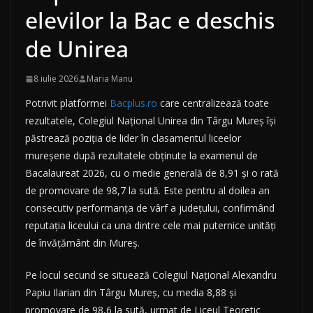
elevilor la Bac e deschis
de Unirea
8 iulie 2026
Maria Manu
Potrivit platformei
Bacplus.ro
care centralizează toate
rezultatele, Colegiul Național Unirea din Târgu Mureș își
păstrează poziția de lider în clasamentul liceelor
mureșene după rezultatele obținute la examenul de
Bacalaureat 2026, cu o medie generală de 8,91 și o rată
de promovare de 98,7 la sută. Este pentru al doilea an
consecutiv performanța de vârf a județului, confirmând
reputația liceului ca una dintre cele mai puternice unități
de învățământ din Mureș.
Pe locul secund se situează Colegiul Național Alexandru
Papiu Ilarian din Târgu Mureș, cu media 8,88 și
promovare de 98,6 la sută, urmat de Liceul Teoretic