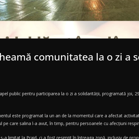
cheamă comunitatea la o zi a so
pel public pentru participarea la o zi a solidarității, programată joi, 2
mentul este programat la un an de la momentul care a afectat activitat
lul pe care salina l-a avut, în timp, pentru persoanele cu afecțiuni respir
 s-a limitat la Praid, ci a fost resimțit în întreaga zonă, inclusiv de pro