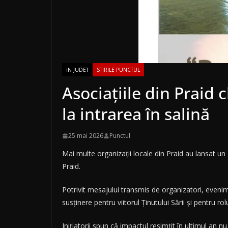
IN JUDET
STIRILE PUNCTUL
Asociațiile din Praid 
la intrarea în salină
25 mai 2026
Punctul
Mai multe organizații locale din Praid au lansat un a
Praid.
Potrivit mesajului transmis de organizatori, eveni
susținere pentru viitorul Ținutului Sării și pentru ro
Inițiatorii spun că impactul resimțit în ultimul an nu