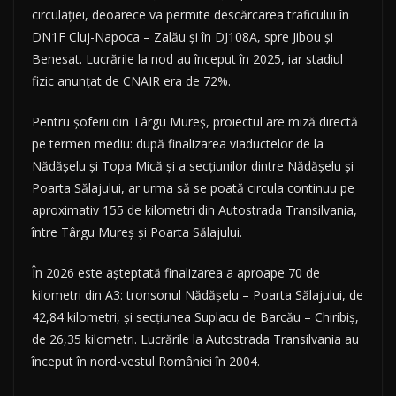
circulației, deoarece va permite descărcarea traficului în
DN1F Cluj-Napoca – Zalău și în DJ108A, spre Jibou și
Benesat. Lucrările la nod au început în 2025, iar stadiul
fizic anunțat de CNAIR era de 72%.
Pentru șoferii din Târgu Mureș, proiectul are miză directă
pe termen mediu: după finalizarea viaductelor de la
Nădășelu și Topa Mică și a secțiunilor dintre Nădășelu și
Poarta Sălajului, ar urma să se poată circula continuu pe
aproximativ 155 de kilometri din Autostrada Transilvania,
între Târgu Mureș și Poarta Sălajului.
În 2026 este așteptată finalizarea a aproape 70 de
kilometri din A3: tronsonul Nădășelu – Poarta Sălajului, de
42,84 kilometri, și secțiunea Suplacu de Barcău – Chiribiș,
de 26,35 kilometri. Lucrările la Autostrada Transilvania au
început în nord-vestul României în 2004.