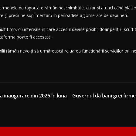
termenele de raportare rămân neschimbate, chiar și atunci când platf
ute și presiune suplimentară în perioadele aglomerate de depuneri.
mult timp, cu intervale în care accesul devine posibil doar pentru scurt 
atforma poate fi accesată.
bilii rămân nevoiți să urmărească reluarea funcționării serviciilor online 
a inaugurare din 2026 în luna
Guvernul dă bani grei firm