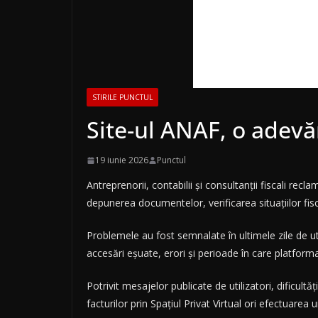
STIRILE PUNCTUL
Site-ul ANAF, o adevăr
19 iunie 2026
Punctul
Antreprenorii, contabilii și consultanții fiscali rec
depunerea documentelor, verificarea situațiilor fisca
Problemele au fost semnalate în ultimele zile de uti
accesări eșuate, erori și perioade în care platforma
Potrivit mesajelor publicate de utilizatori, dificult
facturilor prin Spațiul Privat Virtual ori efectuarea