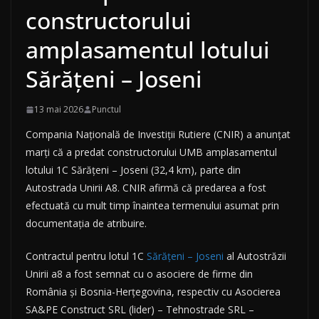
constructorului
amplasamentul lotului
Sărățeni – Joseni
13 mai 2026
Punctul
Compania Națională de Investiții Rutiere (CNIR) a anunțat
marți că a predat constructorului UMB amplasamentul
lotului 1C Sărățeni – Joseni (32,4 km), parte din
Autostrada Unirii A8. CNIR afirmă că predarea a fost
efectuată cu mult timp înaintea termenului asumat prin
documentația de atribuire.
Contractul pentru lotul 1C
Sărățeni – Joseni
al Autostrăzii
Unirii a8 a fost semnat cu o asociere de firme din
România și Bosnia-Herțegovina, respectiv cu Asocierea
SA&PE Construct SRL (lider) – Tehnostrade SRL –