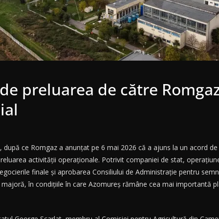
de preluarea de către Romgaz
ial
 după ce Romgaz a anunțat pe 6 mai 2026 că a ajuns la un acord de pr
preluarea activității operaționale. Potrivit companiei de stat, operațiun
egocierile finale și aprobarea Consiliului de Administrație pentru semn
 majoră, în condițiile în care Azomureș rămâne cea mai importantă pla
putatul George Scarlat, membru al Comisiei pentru Agricultură din Cam