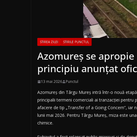
STIREA ZILEI
STIRILE PUNCTUL
Azomureș se apropie 
principiu anunțat ofic
13 mai 2026
Punctul
Azomureș din Târgu Mureș intră într-o nouă etapă,
principalii termeni comerciali ai tranzacției pentru 
afacere de tip „Transfer of a Going Concern”, iar n
lunii mai 2026. Pentru Târgu Mureș, miza este una
chimice.
Subiectul a fost relansat public miercuri și de de