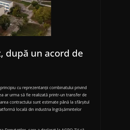
, după un acord de
incipiu cu reprezentanții combinatului privind
ea ar urma să fie realizată printr-un transfer de
area contractului sunt estimate până la sfârșitul
tformă locală din industria îngrășămintelor
era Deputaților, care a declarat la AGRO TV că