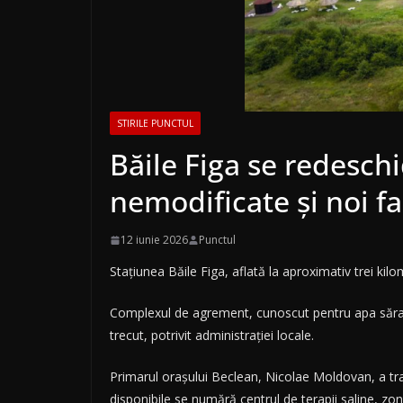
STIRILE PUNCTUL
Băile Figa se redeschi
nemodificate și noi fa
12 iunie 2026
Punctul
Stațiunea Băile Figa, aflată la aproximativ trei kilo
Complexul de agrement, cunoscut pentru apa sărată și
trecut, potrivit administrației locale.
Primarul orașului Beclean, Nicolae Moldovan, a transm
disponibile se numără centrul de terapii saline, zon