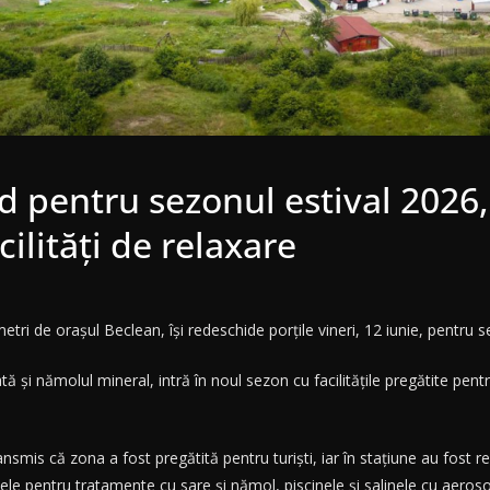
d pentru sezonul estival 2026,
cilități de relaxare
metri de orașul Beclean, își redeschide porțile vineri, 12 iunie, pentru 
 nămolul mineral, intră în noul sezon cu facilitățile pregătite pentru 
is că zona a fost pregătită pentru turiști, iar în stațiune au fost reali
ele pentru tratamente cu sare și nămol, piscinele și salinele cu aerosoli