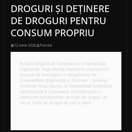
DROGURI ȘI DEȚINERE
DE DROGURI PENTRU
CONSUM PROPRIU
12 iunie 2026
Punctul
Polițiștii Brigăzii de Combatere a Criminalității 
Organizate Târgu Mureș, împreună cu procurorii 
Direcției de Investigare a Infracțiunilor de 
Criminalitate Organizată și Terorism  - Serviciul 
Teritorial Târgu Mureș, au documentat activitatea 
infracțională a 3 persoane, cercetate pentru 
săvârșirea infracțiunilor de trafic de droguri de 
risc și  trafic de droguri de risc și mare.