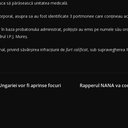
puca să părăsească unitatea medicală.
 corporal, asupra sa au fost identificate 3 portmonee care conțineau a
iar în baza probatoriului administrat, polițiștii au emis pe numele său o
ul I.P.J. Mureș.
al, privind săvârșirea infracțiunii de
furt calificat
, sub supravegherea P
Ungariei vor fi aprinse focuri
Rapperul NANA va conc