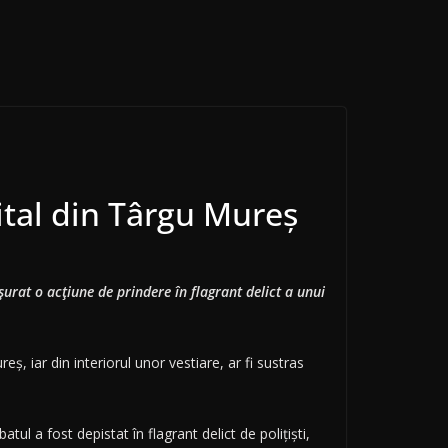
pital din Târgu Mureș
șurat o acțiune de prindere în flagrant delict a unui
eș, iar din interiorul unor vestiare, ar fi sustras
tul a fost depistat în flagrant delict de polițiști,