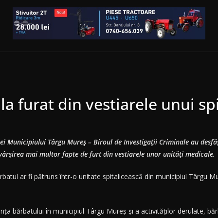
la furat din vestiarele unui s
ției Municipiului Târgu Mureș – Biroul de Investigații Criminale au desfă
vârșirea mai multor fapte de furt din vestiarele unor unități medicale.
rbatul ar fi pătruns într-o unitate spitalicească din municipiul Târgu Mur
ța bărbatului în municipiul Târgu Mureș și a activităților derulate, bărba