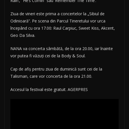
Rain’, ‘ He’s Comin” sau ‘Remember The Time’.
Ziua de vineri este prima a concertelor la „Sibiul de
Odinioară”. Pe scena din Parcul Tineretului vor urca
începând cu ora 17.00: Raul Carpiuc, Sweet Kiss, Akcent,
Geo Da Silva.
NANA va concerta sâmbătă, de la ora 20.00, iar înainte
vor putea fi văzuţi cei de la Body & Soul.
Cap de afiş pentru ziua de duminică sunt cei de la
Talisman, care vor concerta de la ora 21.00.
Accesul la festival este gratuit. AGERPRES