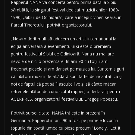
Rapperul NANA va concerta pentru prima dată la Sibiu
sâmbătă, la singurul festival dedicat muzicii anilor 1980-
1990, „Sibiul de Odinioară”, care a început vineri seara, în
Parcul Tineretului, potrivit organizatorului.
„Ne-am dorit mult să aducem un artist internaţional la
ediţia aniversară a evenimentului şi este o premieră
pentru festivalul Sibiul de Odinioară. Nana nu mai are
nevoie de nici o prezentare. În anii 90 cu toţii i-am
fredonat piesele şi am dansat pe muzica lui. Suntem siguri
că iubitorii muzicii de altădată sunt la fel de încântaţi ca şi
noi de faptul că pot să îl asculte live şi să cânte măcar
refrenele alături de cunoscutul rapper’, a declarat pentru
AGERPRES, organizatorul festivalului, Dragoş Popescu.
Potrivit sursei citate, NANA trăieşte în prezent în
Germania. Rapperul în anii 90 a fost pe primele locuri în
topurile din toată lumea cu piese precum ‘ Lonely’, ‘Let It