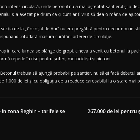
 zonă intens circulată, unde betonul nu a mai așteptat șantierul și a 
erialul s-a așezat pe drum ca și cum ar fi vrut să dea o mână de ajutor l
secția de la „Cocoșul de Aur” nu era pregătită pentru decor nou în stil
 dispunând totodată măsura curățării arterei de circulație.
oraș în care lumea se plânge de gropi, cineva a venit cu betonul la pac
mă repede în risc pentru șoferi, motocicliști și pietoni.
. Betonul trebuia să ajungă probabil pe șantier, nu să-și facă debutul ar
 1.000 de lei și cu obligația de a readuce carosabilul la o stare mai 
 în zona Reghin – tarifele se
267.000 de lei pentru 