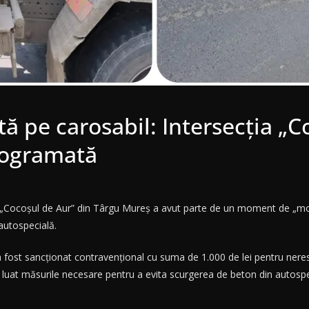
tă pe carosabil: Intersecția „C
rogramată
e la „Cocoșul de Aur” din Târgu Mureș a avut parte de un moment de „mo
 autospecială.
. a fost sancționat contravențional cu suma de 1.000 de lei pentru ner
i luat măsurile necesare pentru a evita scurgerea de beton din autospe