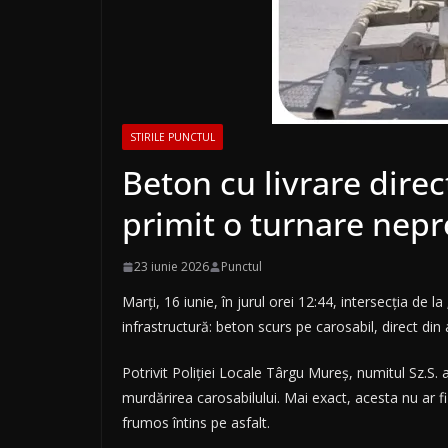
STIRILE PUNCTUL
Beton cu livrare direc
primit o turnare nep
23 iunie 2026
Punctul
Marți, 16 iunie, în jurul orei 12:44, intersecția d
infrastructură: beton scurs pe carosabil, direct din
Potrivit Poliției Locale Târgu Mureș, numitul Sz.S
murdărirea carosabilului. Mai exact, acesta nu ar f
frumos întins pe asfalt.