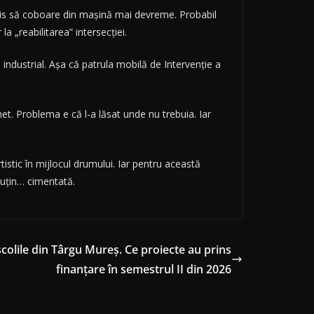
decis să coboare din mașină mai devreme. Probabil
a „reabilitarea” intersecției.
 industrial. Așa că patrula mobilă de Intervenție a
het. Problema e că l-a lăsat unde nu trebuia. Iar
tistic în mijlocul drumului. Iar pentru această
puțin… cimentată.
școlile din Târgu Mureș. Ce proiecte au prins
finanțare în semestrul II din 2026