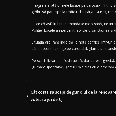
Imaginile arată urmele lăsate pe carosabil, într-o
grăbit să participe la traficul din Târgu Mureș, mat
Doar că asfaltul nu comandase nicio șapă, iar inter
Poliției Locale a intervenit, aplicând sancțiunea și
Situația are, fără îndoială, o notă comică: într-un 
când betonul ajunge pe carosabil, gluma se transfor
Pe scurt, livrarea a fost rapidă, dar adresa greșită
„turnare spontană”, șoferul s-a ales cu o amendă de
Cât costă să scapi de gunoiul de la renovare
votează joi de CJ