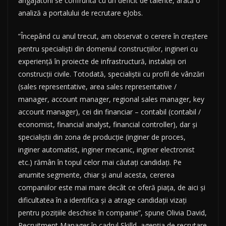
angajatorii se confruntă cu un deficit de talente, arată o
analiză a portalului de recrutare eJobs.
“Începând cu anul trecut, am observat o cerere în creștere
pentru specialiști din domeniul construcțiilor, ingineri cu
experiență în proiecte de infrastructură, instalații ori
construcții civile. Totodată, specialiștii cu profil de vânzări
(sales representative, area sales representative /
manager, account manager, regional sales manager, key
account manager), cei din financiar – contabil (contabil /
economist, financial analyst, financial controller), dar și
specialiștii din zona de producție (inginer de proces,
inginer automatist, inginer mecanic, inginer electronist
etc.) rămân în topul celor mai căutați candidați. Pe
anumite segmente, chiar și anul acesta, cererea
companiilor este mai mare decât ce oferă piața, de aici și
dificultatea în a identifica și a atrage candidații vizați
pentru pozițiile deschise în companie”, spune Olivia David,
Recruitment Manager în cadrul Skilld, agenția de recrutare