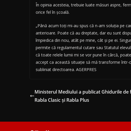
În opinia acesteia, trebuie luate măsuri aspre, fe
orice fel în şcoală.
„Până acum toţi mi-au spus că n-am soluţia pe care, 
anterioare. Poate că au dreptate, dar eu sunt dispu
împiedica din nou, atât pe mine, cât şi pe ei. Sing
permite că regulamentul cutare sau Statutul elevulu
că toate relele lumii mi se vor pune în cârcă, poate 
accept ca această situaţie să mă transforme într-o 
subliniat directoarea. AGERPRES
Ministerul Mediului a publicat Ghidurile d
Rabla Clasic și Rabla Plus