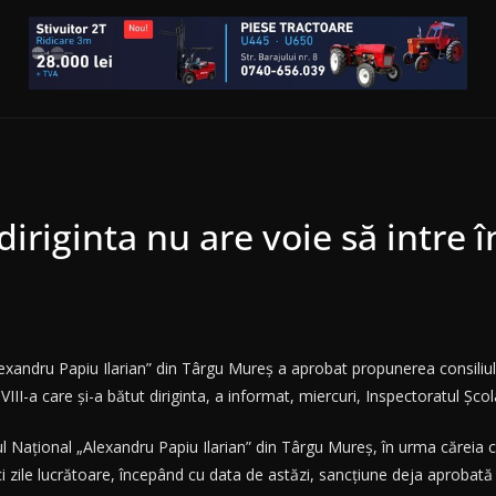
diriginta nu are voie să intre 
lexandru Papiu Ilarian” din Târgu Mureş a aprobat propunerea consiliului 
 VIII-a care şi-a bătut diriginta, a informat, miercuri, Inspectoratul Şc
egiul Naţional „Alexandru Papiu Ilarian” din Târgu Mureş, în urma căreia
i zile lucrătoare, începând cu data de astăzi, sancţiune deja aprobată 