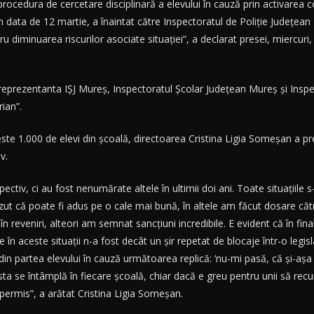
procedura de cercetare disciplinară a elevului în cauză prin activarea 
în data de 12 martie, a înaintat către Inspectoratul de Poliţie Judeţea
u diminuarea riscurilor asociate situaţiei”, a declarat presei, miercur
at reprezentanta IŞJ Mureş, Inspectoratul Şcolar Judeţean Mureş şi Insp
ian”.
peste 1.000 de elevi din şcoală, directoarea Cristina Ligia Someşan a pre
v.
ectiv, ci au fost nenumărate altele în ultimii doi ani. Toate situaţiile s
t că poate fi adus pe o cale mai bună, în altele am făcut dosare cătr
n reveniri, alteori am semnat sancţiuni incredibile. E evident că în fina
 în aceste situaţii n-a fost decât un şir repetat de blocaje într-o legisl
n partea elevului în cauză următoarea replică: ‘nu-mi pasă, că şi-aşa n-ai
asta se întâmplă în fiecare şcoală, chiar dacă e greu pentru unii să rec
epermis”, a arătat Cristina Ligia Someşan.