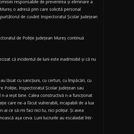
comisiei responsabile de prevenirea şi eliminare a
n Mureş o adresă prin care solicită personal
i, purtătorul de cuvânt Inspectoratul Şcolar Judeţean
ectoratul de Poliţie Judeţean Mureş continuă
cizat că incidentul de luni este inadmisibil şi că nu
-au lăsat cu sancţiuni, cu certuri, cu împăcări, cu
e Poliţie, Inspectoratul Şcolar Judeţean sau
l n-a ieşit bine. Calea constructivă n-a funcţionat
aţie care ne-a făcut vulnerabili, incapabili de a lua
 ce să-mi faci nici tu, nici poliţia’. Şi avea
unoască aşa ceva. Luni lucrurile au escaladat într-