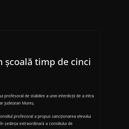
în şcoală timp de cinci
profesoral de stabilire a unei interdicţii de a intra
olar Judeţean Mureş.
 consiliul profesoral a propus sancţionarea elevului
în şedinţa extraordinară a consiliului de