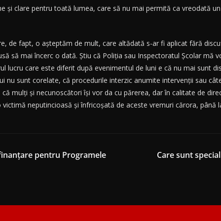
rme şi clare pentru toată lumea, care să nu mai permită ca vreodată un
de fapt, o aşteptăm de mult, care altădată s-ar fi aplicat fără discuţie 
să să mai încerc o dată. Ştiu că Poliţia sau Inspectoratul Şcolar mă v
urul lucru care este diferit după evenimentul de luni e că nu mai sunt 
i nu sunt corelate, că procedurile interzic anumite intervenţii sau cât
că mulţi şi necunoscători îşi vor da cu părerea, dar în calitate de direc
victimă neputincioasă şi înfricoşată de aceste vremuri cărora, până la
e finanțare pentru Programele
Care sunt special