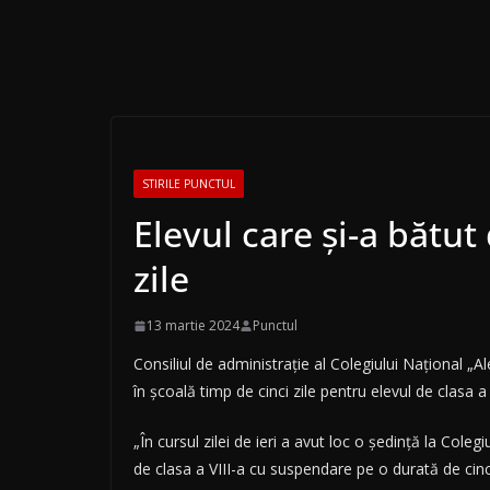
STIRILE PUNCTUL
Elevul care şi-a bătut 
zile
13 martie 2024
Punctul
Consiliul de administraţie al Colegiului Naţional „A
în şcoală timp de cinci zile pentru elevul de clasa a
„În cursul zilei de ieri a avut loc o şedinţă la Col
de clasa a VIII-a cu suspendare pe o durată de cinc