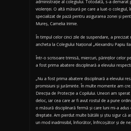
administraţie al colegiului. Totodată, s-a demarat 
violenţei. O altă măsură pe care a luat-o colegiul, 
specializat de pază pentru asigurarea zonei şi pentr
Mureş, Camelia Irimie.
În timpul celor cinci zile de suspendare, a preciz
ancheta la Colegiului Naţional „Alexandru Papiu Ilar
Într-o scrisoare trimisă, miercuri, părinţilor celor 
a fost prima abatere disciplinară a elevului respecti
„Nu a fost prima abatere disciplinară a elevului resp
promisiuni şi jurăminte. În multe momente am crezu
Direcţia de Protecţie a Copilului. Uneori am sperat î
deloc, iar cea care ar fi avut rostul de a pune ordine
o măsură disciplinară fermă şi care luni mi-a adus di
dreptate. Am pierdut multe bătălii şi ştiu sigur că 
un mod inadmisibil, înfiorător, înfricoşător şi de n