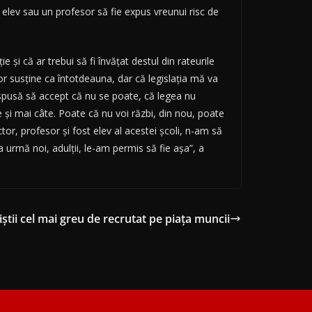
 elev sau un profesor să fie expus vreunui risc de
şi că ar trebui să fi învăţat destul din rateurile
or susţine ca întotdeauna, dar că legislaţia mă va
dispusă să accept că nu se poate, că legea nu
e şi mai câte. Poate că nu voi răzbi, din nou, poate
tor, profesor şi fost elev al acestei şcoli, n-am să
 urmă noi, adulţii, le-am permis să fie aşa”, a
iștii cel mai greu de recrutat pe piața muncii