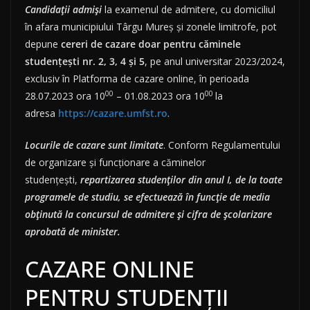
Candidaţii admişi
la examenul de admitere, cu domiciliul
în afara municipiului Târgu Mureş şi zonele limitrofe, pot
depune
cereri de cazare doar pentru căminele
studenţeşti nr. 2, 3, 4 și 5
, pe anul universitar 2023/2024,
exclusiv în Platforma de cazare online, în perioada
00
00
28.07.2023 ora 10
– 01.08.2023 ora 10
la
adresa
https://cazare.umfst.ro
.
Locurile de cazare sunt limitate
. Conform Regulamentului
de organizare şi funcţionare a căminelor
studenţeşti,
repartizarea studenţilor din anul I, de la toate
programele de studiu, se efectuează în funcţie de media
obţinută la concursul de admitere şi cifra de şcolarizare
aprobată de minister.
CAZARE ONLINE
PENTRU STUDENȚII