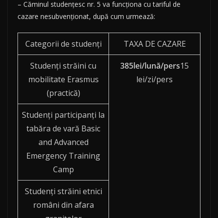
– Căminul studențesc nr. 5 va funcţiona cu tariful de
cazare nesubvenționat, după cum urmează:
Categorii de studenți
TAXA DE CAZARE
Studenţi străini cu
385
lei/lună/pers
15
mobilitate Erasmus
lei/zi/pers
(practică)
Studenţi participanţi la
tabăra de vară Basic
and Advanced
Emergency Training
Camp
Studenţi străini etnici
români din afara