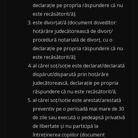
declarație pe propria răspundere că nu
este recăsătorit/ă);
este divorțat/ă (document doveditor:
hotărâre judecătorească de divorț/
procedură notarială de divorț, cu o
declarație pe propria răspundere că nu
este recăsătorit/ă);
al cărei soţ/soție este declarat/declarată
dispărut/disparută prin hotărâre
judecătorească, declarație pe propria
răspundere că nu este recăsătorit/ă;
al cărei soţ/sotie este arestat/arestată
preventiv pe o perioadă mai mare de 30
de zile sau execută o pedeapsă privativă
de libertate şi nu participă la
întreţinerea copiilor (document