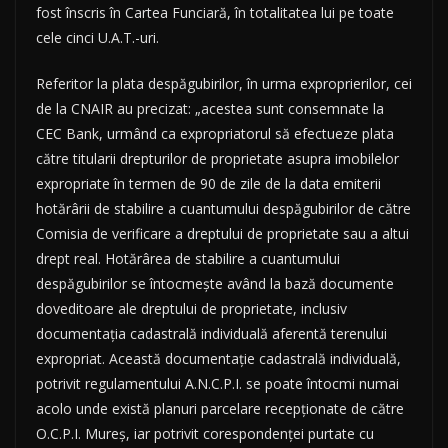
fost înscris în Cartea Funciară, în totalitatea lui pe toate
cele cinci U.A.T.-uri.
Referitor la plata despăgubirilor, în urma exproprierilor, cei
de la CNAIR au precizat: „acestea sunt consemnate la
CEC Bank, urmând ca expropriatorul să efectueze plata
către titularii drepturilor de proprietate asupra imobilelor
expropriate în termen de 90 de zile de la data emiterii
hotărârii de stabilire a cuantumului despăgubirilor de către
Comisia de verificare a dreptului de proprietate sau a altui
drept real. Hotărârea de stabilire a cuantumului
despăgubirilor se întocmeşte având la bază documente
doveditoare ale dreptului de proprietate, inclusiv
documentaţia cadastrală individuală aferentă terenului
expropriat. Această documentaţie cadastrală individuală,
potrivit regulamentului A.N.C.P.I. se poate întocmi numai
acolo unde există planuri parcelare recepţionate de către
O.C.P.I. Mureş, iar potrivit corespondenţei purtate cu