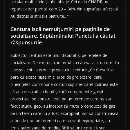
circulat mult cifele şi alte utilaje. Cei de la CNADR au
reparat doar parţial, cam 20 – 30% din suprafaţa afectată.
Au distrus şi străzile pietruite…”.
Centura iscă nemulțumiri pe paginile de
socializare. Săptămânalul Punctul a căutat
răspunsurile
Subiectul centurii este unul disputat şi pe reţelele de
socializare. De exemplu, în urmă cu câteva zile, un om din
Livezeni critica erorile proiectului centurii: „Ce firesc li se
pare că exista niște mici erori de proiectare, care
bineînțeles vor impune costuri suplimentare! Culmea este
că au construit cu bună știință componente greșit
proiectate, se construiește pe un teren pe care nu s-a
făcut studiu geo, au început să mute o conductă de gaz
pe un teren care nu a fost expropriat, vor să construiască
piloni de pod pe terenuri care nu sunt expropriate, au
emis autorizație de mediu, fără să tină cont că sunt