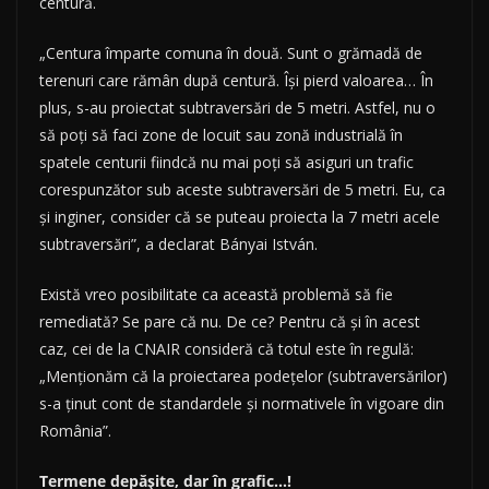
centură.
„Centura împarte comuna în două. Sunt o grămadă de
terenuri care rămân după centură. Îşi pierd valoarea… În
plus, s-au proiectat subtraversări de 5 metri. Astfel, nu o
să poţi să faci zone de locuit sau zonă industrială în
spatele centurii fiindcă nu mai poţi să asiguri un trafic
corespunzător sub aceste subtraversări de 5 metri. Eu, ca
şi inginer, consider că se puteau proiecta la 7 metri acele
subtraversări”, a declarat Bányai István.
Există vreo posibilitate ca această problemă să fie
remediată? Se pare că nu. De ce? Pentru că și în acest
caz, cei de la CNAIR consideră că totul este în regulă:
„Menționăm că la proiectarea podețelor (subtraversărilor)
s-a ținut cont de standardele și normativele în vigoare din
România”.
Termene depășite, dar în grafic…!