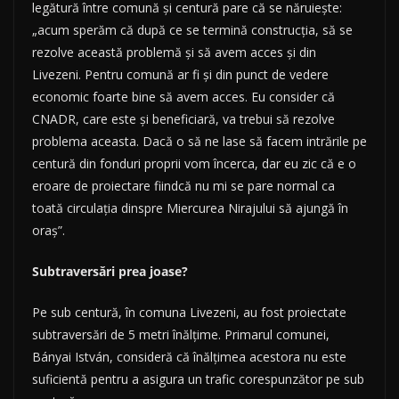
legătură între comună şi centură pare că se năruieşte:
„acum sperăm că după ce se termină construcţia, să se
rezolve această problemă şi să avem acces şi din
Livezeni. Pentru comună ar fi şi din punct de vedere
economic foarte bine să avem acces. Eu consider că
CNADR, care este şi beneficiară, va trebui să rezolve
problema aceasta. Dacă o să ne lase să facem intrările pe
centură din fonduri proprii vom încerca, dar eu zic că e o
eroare de proiectare fiindcă nu mi se pare normal ca
toată circulaţia dinspre Miercurea Nirajului să ajungă în
oraş”.
Subtraversări prea joase?
Pe sub centură, în comuna Livezeni, au fost proiectate
subtraversări de 5 metri înălțime. Primarul comunei,
Bányai István, consideră că înălțimea acestora nu este
suficientă pentru a asigura un trafic corespunzător pe sub