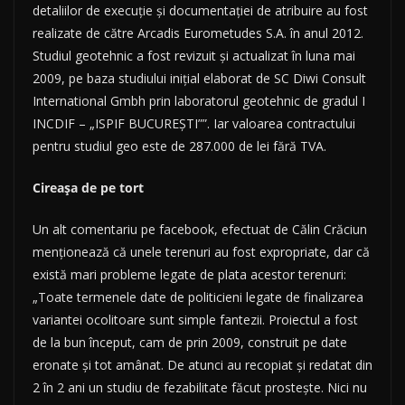
detaliilor de execuție și documentației de atribuire au fost
realizate de către Arcadis Eurometudes S.A. în anul 2012.
Studiul geotehnic a fost revizuit și actualizat în luna mai
2009, pe baza studiului inițial elaborat de SC Diwi Consult
International Gmbh prin laboratorul geotehnic de gradul I
INCDIF – „ISPIF BUCUREȘTI””. Iar valoarea contractului
pentru studiul geo este de 287.000 de lei fără TVA.
Cireașa de pe tort
Un alt comentariu pe facebook, efectuat de Călin Crăciun
menţionează că unele terenuri au fost expropriate, dar că
există mari probleme legate de plata acestor terenuri:
„Toate termenele date de politicieni legate de finalizarea
variantei ocolitoare sunt simple fantezii. Proiectul a fost
de la bun început, cam de prin 2009, construit pe date
eronate și tot amânat. De atunci au recopiat și redatat din
2 în 2 ani un studiu de fezabilitate făcut prostește. Nici nu