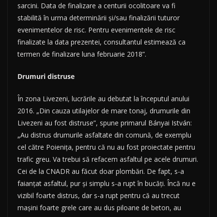
sarcini. Data de finalizare a centurii ocolitoare va fi
stabilită în urma determinării și/sau finalizării tuturor
evenimentelor de risc. Pentru evenimentele de risc
finalizate la data prezentei, consultantul estimează ca
termen de finalizare luna februarie 2018”.
Drumuri distruse
În zona Livezeni, lucrările au debutat la începutul anului
2016. „Din cauza utilajelor de mare tonaj, drumurile din
Livezeni au fost distruse”, spune primarul Bányai István:
„Au distrus drumurile asfaltate din comună, de exemplu
cel către Poieniţa, pentru că nu au fost proiectate pentru
trafic greu. Va trebui să refacem asfaltul pe acele drumuri.
Cei de la CNADR au făcut doar plombări. De fapt, s-a
faianţat asfaltul, pur şi simplu s-a rupt în bucăţi. Încă nu e
vizibil foarte distrus, dar s-a rupt pentru că au trecut
maşini foarte grele care au dus piloane de beton, au