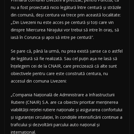
nu a fost proiectată nicio legătură între centură și străzile
din comună, deși centura va trece prin această localitate:
„Din Livezeni nu este acces pe centură şi toţi care vin
dinspre Miercurea Nirajului vor trebui să intre în oraş, să
iasă în Corunca şi apoi să intre pe centură”.
Se pare că, până la urmă, nu prea există șanse ca o astfel
de legătură să fie realizată. Sau cel puțin așa ne lasă să
înțelegem cei de la CNAIR, care precizează că alte sunt
obiectivele pentru care este construită centura, nu
accesul din comuna Livezeni:
„Compania Națională de Administrare a Infrastructurii
Rutiere (CNAIR) S.A. are ca obiectiv prioritar menținerea
viabilității rețelei rutiere naționale și asigurarea confortului
și siguranței circulației, în condițiile intensificării continue a
traficului și dezvoltării parcului auto național și
internațional.