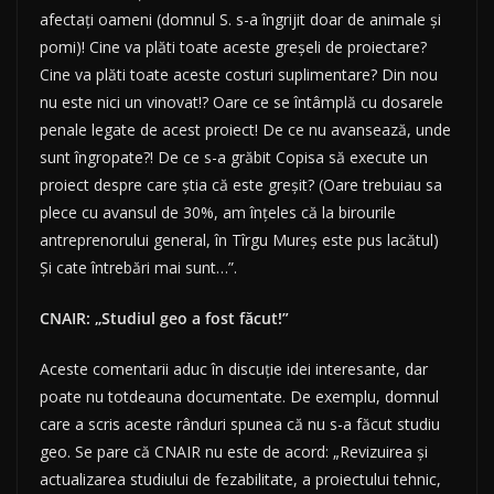
afectați oameni (domnul S. s-a îngrijit doar de animale și
pomi)! Cine va plăti toate aceste greșeli de proiectare?
Cine va plăti toate aceste costuri suplimentare? Din nou
nu este nici un vinovat!? Oare ce se întâmplă cu dosarele
penale legate de acest proiect! De ce nu avansează, unde
sunt îngropate?! De ce s-a grăbit Copisa să execute un
proiect despre care știa că este greșit? (Oare trebuiau sa
plece cu avansul de 30%, am înțeles că la birourile
antreprenorului general, în Tîrgu Mureș este pus lacătul)
Și cate întrebări mai sunt…”.
CNAIR: „Studiul geo a fost făcut!”
Aceste comentarii aduc în discuţie idei interesante, dar
poate nu totdeauna documentate. De exemplu, domnul
care a scris aceste rânduri spunea că nu s-a făcut studiu
geo. Se pare că CNAIR nu este de acord: „Revizuirea și
actualizarea studiului de fezabilitate, a proiectului tehnic,