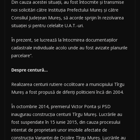
Din cauza acestei situaţii, au fost întocmite şi transmise
noi solicitări către Instituţia Prefectului Mureş şi către
Consiliul Judeţean Mureş, să acorde sprijin în rezolvarea
situaţiei şi pentru celelalte U.A.T.-uri.
În prezent, se lucrează la întocmirea documentaţiilor
cadastrale individuale acolo unde au fost avizate planurile
parcelare”.
Despre centură…
Realizarea centurii rutiere ocolitoare a municipiului Tîrgu
Mureș a fost propusă de diferiţi politicieni încă din 2004.
În octombrie 2014, premierul Victor Ponta și PSD
inaugurau construcţia centurii Tîrgu Mureş. Lucrările au
fost suspendate în 15 iunie 2015, din cauza procesului
intentat de proprietarii unor imobile afectate de
construcţia Variantei de Ocolire Tîrgu Mureş. Lucrările au