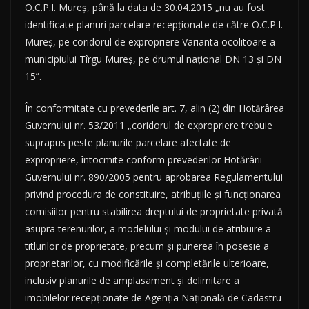
O.C.P.I. Mureş, până la data de 30.04.2015 „nu au fost
identificate planuri parcelare recepţionate de către O.C.P.I.
Mureş, pe coridorul de expropriere Varianta ocolitoare a
municipiului Tîrgu Mureş, pe drumul naţional DN 13 şi DN
15”.
În conformitate cu prevederile art. 7, alin (2) din Hotărârea
Guvernului nr. 53/2011 „coridorul de expropriere trebuie
suprapus peste planurile parcelare afectate de
expropriere, întocmite conform prevederilor Hotărârii
Guvernului nr. 890/2005 pentru aprobarea Regulamentului
privind procedura de constituire, atribuţiile şi funcţionarea
comisiilor pentru stabilirea dreptului de proprietate privată
asupra terenurilor, a modelului şi modului de atribuire a
titlurilor de proprietate, precum şi punerea în posesie a
proprietarilor, cu modificările şi completările ulterioare,
inclusiv planurile de amplasament şi delimitare a
imobilelor recepţionate de Agenţia Naţională de Cadastru