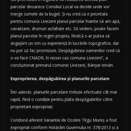
parcelar deoarece Consiliul Local va decide unde vor
merge sumele de la buget. Şi nu cred că e prioritate
pentru comuna Livezeni planul parcelar înainte să am apă,
canalizare, drumuri asfaltate etc. Să vedem, poate facem
planul parcelar în regim propriu, fiindcă s-ar putea să
angajăm un om cu experienţă în lucrările topografice, dar
nu pot să fac promisiuni. Despăgubirea oamenilor cred că
o va face CNADR, în niciun caz comuna Livezeni”, a
concluzionat primarul comunei Livezeni, Bányai István.
Exproprierea, despăgubirea şi planurile parcelare
Într-adevăr, planurile parcelare trebuie efectuate cât mai
rapid, fiind o condiţie pentru plata despăgubirilor către
proprietarii expropriaţi.
Coridorul aferent Variantei de Ocolire Tîrgu Mureş a fost
expropriat conform Hotărârii Guvernului nr. 378/2013 şi a