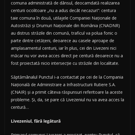
comuna administrată de dânsul, deocamdată realizarea
centurii ocolitoare „nu a adus decât necazuri”: centura
taie comuna în două, utilajele Companiei Naționale de
Autostrăzi și Drumuri Naționale din România (CNADNR)
au distrus străzile din comună, traficul va polua fonic o
parte dintre cetăţeni, deoarece au casele aproape de
amplasamentul centurii, iar în plus, cei din Livezeni nici
măcar nu vor avea acces direct pe centură deoarece nu a
fost proiectată nicio intersecţie cu străzile din localitate.
Săptămânalul Punctul i-a contactat pe cei de la Compania
Națională de Administrare a Infrastructurii Rutiere S.A.
(CNAIR) și a primit câteva răspunsuri referitoare la aceste
probleme. Şi, da, se pare că Livezeniul nu va avea acces la
centură…
Livezeniul, fără legătură
Primarul comunei Livezeni a precizat, pentru Punctul, că