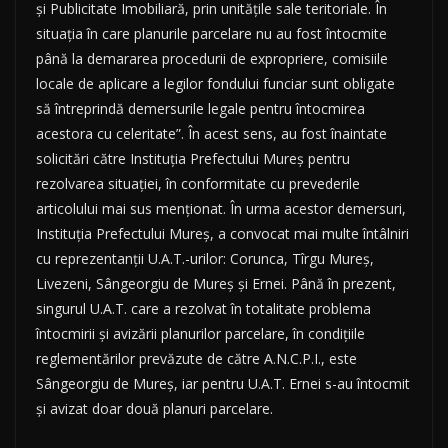
şi Publicitate Imobiliară, prin unităţile sale teritoriale. În
situaţia în care planurile parcelare nu au fost întocmite
până la demararea procedurii de expropriere, comisiile
locale de aplicare a legilor fondului funciar sunt obligate
să întreprindă demersurile legale pentru întocmirea
acestora cu celeritate”. În acest sens, au fost înaintate
solicitări către Instituţia Prefectului Mureş pentru
rezolvarea situaţiei, în conformitate cu prevederile
articolului mai sus menţionat. În urma acestor demersuri,
Instituţia Prefectului Mureş, a convocat mai multe întâlniri
cu reprezentanţii U.A.T.-urilor: Corunca, Tîrgu Mureş,
Livezeni, Sângeorgiu de Mureş şi Ernei. Până în prezent,
singurul U.A.T. care a rezolvat în totalitate problema
întocmirii şi avizării planurilor parcelare, în condiţiile
reglementărilor prevăzute de către A.N.C.P.I., este
Sângeorgiu de Mureş, iar pentru U.A.T. Ernei s-au întocmit
şi avizat doar două planuri parcelare.