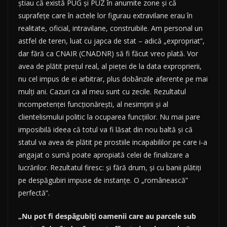
știau că există PUG și PUZ în anumite zone și că
suprafețe care în actele lor figurau extravilane erau în
realitate, oficial, intravilane, construibile. Am personal un
astfel de teren, luat cu japca de stat – adică „expropriat”,
dar fără ca CNAIR (CNADNR) să fi făcut vreo plată. Vor
avea de plătit prețul real, al pieței de la data exproprierii,
nu cel impus de ei arbitrar, plus dobânzile aferente pe mai
mulți ani. Cazuri ca al meu sunt cu zecile. Rezultatul
incompetenței funcționărești, al nesimțirii și al
clientelismului politic la ocuparea funcțiilor. Nu mai pare
imposibilă ideea că totul va fi lăsat din nou baltă și că
statul va avea de plătit pe prostiile incapabililor pe care i-a
angajat o sumă poate apropiată celei de finalizare a
lucrărilor. Rezultatul firesc: și fără drum, și cu banii plătiți
pe despăgubiri impuse de instanțe. O „românească”
perfectă”.
„Nu pot fi despăgubiţi oamenii care au parcele sub