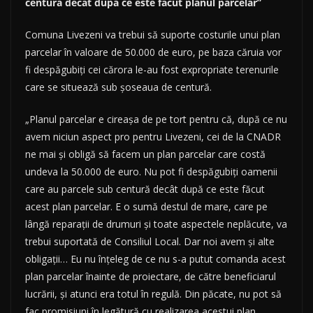
centură decât după ce este făcut planul parcelar”
Comuna Livezeni va trebui să suporte costurile unui plan
parcelar în valoare de 50.000 de euro, pe baza căruia vor
fi despăgubiţi cei cărora le-au fost expropriate terenurile
care se situează sub şoseaua de centură.
„Planul parcelar e cireaşa de pe tort pentru că, după ce nu
avem niciun aspect pro pentru Livezeni, cei de la CNADR
ne mai şi obligă să facem un plan parcelar care costă
undeva la 50.000 de euro. Nu pot fi despăgubiţi oamenii
care au parcele sub centură decât după ce este făcut
acest plan parcelar. E o sumă destul de mare, care pe
lângă reparaţii de drumuri şi toate aspectele neplăcute, va
trebui suportată de Consiliul Local. Dar noi avem şi alte
obligaţii… Eu nu înţeleg de ce nu s-a putut comanda acest
plan parcelar înainte de proiectare, de către beneficiarul
lucrării, şi atunci era totul în regulă. Din păcate, nu pot să
fac promisiuni în legătură cu realizarea acestui plan