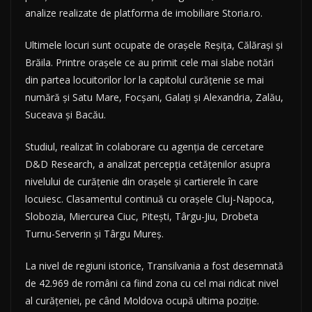
analize realizate de platforma de imobiliare Storia.ro.
Ultimele locuri sunt ocupate de oraşele Reşiţa, Călăraşi şi
Brăila. Printre oraşele ce au primit cele mai slabe notări
din partea locuitorilor lor la capitolul curăţenie se mai
numără şi Satu Mare, Focşani, Galaţi şi Alexandria, Zalău,
Suceava şi Bacău.
Studiul, realizat în colaborare cu agenţia de cercetare
D&D Research, a analizat percepţia cetăţenilor asupra
nivelului de curăţenie din oraşele şi cartierele în care
locuiesc. Clasamentul continuă cu oraşele Cluj-Napoca,
Slobozia, Miercurea Ciuc, Piteşti, Târgu-Jiu, Drobeta
Turnu-Serverin şi Târgu Mureş.
La nivel de regiuni istorice, Transilvania a fost desemnată
de 42.969 de români ca fiind zona cu cel mai ridicat nivel
al curăţeniei, pe când Moldova ocupă ultima poziţie.