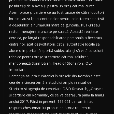
posibilităţi de a avea şi păstra un oraş cât mai curat.
Avem oraşe şi cartiere ce au fost taxate de către locuitorii
lor din cauza lipsei containelor pentru colectarea selectivă
a deşeurilor, a numărului mare de gunoaie, PET-uri sau
resturi menajere aruncate pe stradă. Această realitate
cere ca, pe lângă responsabilitatea personală a fiecăruia
dintre noi, atât dezvoltatorii, cât şi autorităţile locale să
aloce o importanţă sporită subiectului şi să vină cu soluţii
tehnice pentru oraşe şi cartiere cât mai salubre.”,
menţionează Sorin Bălan, Head of Storia.ro şi OLX
Imobiliare.
Percepţia asupra curăţeniei în oraşele din România este
cea de-a cincea temă a studiului amplu realizat de
Storia.ro şi agenţia de cercetare D&D Research, „Oraşele
şi cartiere din România”, ce se va desfăşura până la finalul
anului 2017. Până în prezent, 199.621 de români au
răspuns chestionarului propus de Storia.ro. Pentru