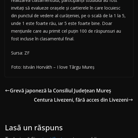
realizarea clasamentului, participanţii studiului au fost
invitaţi să evalueze oraşele şi cartierele în care locuiesc
din punctul de vedere al curăţeniei, pe o scală de la 1 la 5,
unde 1 este foarte rău, iar 5 este foarte bine. Doar
menţiunile care au primit cel puţin 100 de răspunsuri au
fost incluse în clasamentul final.
Sursa: ZF
Foto: István Horváth – I love Târgu Mureș
Grevă japoneză la Consiliul Județean Mureș
Centura Livezeni, fără acces din Livezeni
Lasă un răspuns