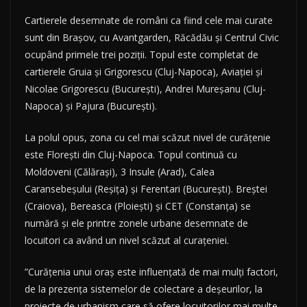
Cartierele desemnate de români ca fiind cele mai curate
sunt din Braşov, cu Avantgarden, Răcădău şi Centrul Civic
ocupând primele trei poziţii. Topul este completat de
cartierele Gruia şi Grigorescu (Cluj-Napoca), Aviaţiei şi
Nicolae Grigorescu (Bucureşti), Andrei Mureşanu (Cluj-
Napoca) şi Pajura (Bucureşti).
La polul opus, zona cu cel mai scăzut nivel de curăţenie
este Floreşti din Cluj-Napoca. Topul continuă cu
Moldoveni (Călăraşi), 3 Insule (Arad), Calea
Caransebeşului (Reşiţa) şi Ferentari (Bucureşti). Breştei
(Craiova), Bereasca (Ploieşti) şi CET (Constanţa) se
numără şi ele printre zonele urbane desemnate de
locuitori ca având un nivel scăzut al curaţeniei.
”Curăţenia unui oraş este influenţată de mai mulţi factori,
de la prezenţa sistemelor de colectare a deşeurilor, la
proiecte de urbanism care să ofere locuitorilor mai multe