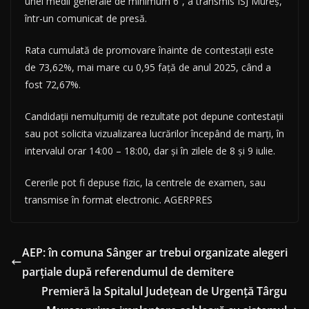
unei medii generale de minimum 6”, a transmis ISJ Mureş,
într-un comunicat de presă.
Rata cumulată de promovare înainte de contestaţii este
de 73,62%, mai mare cu 0,95 faţă de anul 2025, când a
fost 72,67%.
Candidaţii nemulţumiţi de rezultate pot depune contestaţii
sau pot solicita vizualizarea lucrărilor începând de marţi, în
intervalul orar 14:00 – 18:00, dar şi în zilele de 8 şi 9 iulie.
Cererile pot fi depuse fizic, la centrele de examen, sau
transmise în format electronic. AGERPRES
AEP: în comuna Sânger ar trebui organizate alegeri
parțiale după referendumul de demitere
Premieră la Spitalul Județean de Urgență Târgu