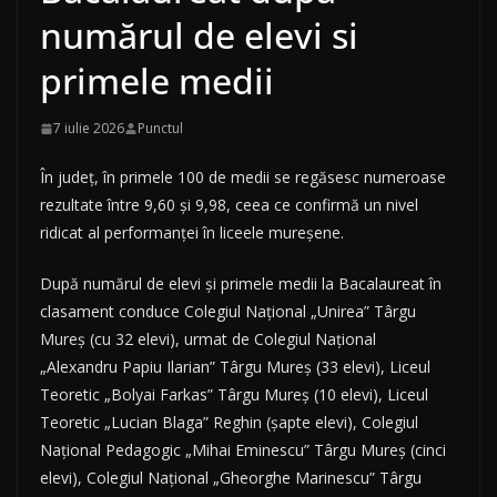
numărul de elevi si
primele medii
7 iulie 2026
Punctul
În judeţ, în primele 100 de medii se regăsesc numeroase
rezultate între 9,60 şi 9,98, ceea ce confirmă un nivel
ridicat al performanţei în liceele mureşene.
După numărul de elevi şi primele medii la Bacalaureat în
clasament conduce Colegiul Naţional „Unirea” Târgu
Mureş (cu 32 elevi), urmat de Colegiul Naţional
„Alexandru Papiu Ilarian” Târgu Mureş (33 elevi), Liceul
Teoretic „Bolyai Farkas” Târgu Mureş (10 elevi), Liceul
Teoretic „Lucian Blaga” Reghin (şapte elevi), Colegiul
Naţional Pedagogic „Mihai Eminescu” Târgu Mureş (cinci
elevi), Colegiul Naţional „Gheorghe Marinescu” Târgu