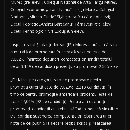
Mureş (trei elevi), Colegiul Naţional de Artă Târgu Mureş,
Colegiul Economic „Transilvania” Târgu Mureş, Colegiul
Naţional „Mircea Eliade” Sighişoara (cu câte doi elevi),
Liceul Teoretic „Andrei Bârseanu” Târnăveni (trei elevi),
Liceul Tehnologic Nr. 1 Luduş (un elev).
Inspectoratul Şcolar Judeţean (ISJ) Mureş a arătat că rata
cumulată de promovare în această sesiune este de
73,62%, înaintea depunerii contestaţiilor, iar din totalul
celor 3.129 de candidaţi prezenţi, au promovat 2.305 elevi.
„Defalcat pe categorii, rata de promovare pentru
promoţia curentă este de 79,29% (2.213 candidaţi), în
timp ce pentru promoţiile anterioare procentul este de
doar 27,06% (92 de candidaţi). Pentru a fi declaraţi
promovaţi, candidaţii au trebuit să îndeplinească simultan
trei condiţii: susţinerea competenţelor, obţinerea unei
note de cel puţin 5 la fiecare probă scrisă şi realizarea