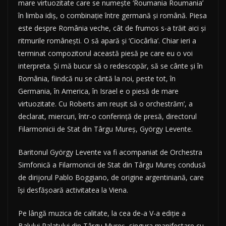
mare virtuozitate care se numeşte ‘Roumania Roumania’
în limba idiş, o combinaţie între germană şi română. Piesa
este despre România veche, cât de frumos s-a trăit aici şi
ritmurile româneşti. O să apară şi ‘Ciocârlia’. Chiar ieri a
terminat compozitorul această piesă pe care eu o voi
interpreta. Şi mă bucur să o redescopăr, să se cânte şi în
România, fiindcă nu se cântă la noi, peste tot, în
Germania, în America, în Israel e o piesă de mare
virtuozitate. Cu Roberts am reuşit să o orchestrăm’, a
declarat, miercuri, într-o conferinţă de presă, directorul
Filarmonicii de Stat din Târgu Mureş, György Levente.
Baritonul György Levente va fi acompaniat de Orchestra
Simfonică a Filarmonicii de Stat din Târgu Mureş condusă
de dirijorul Pablo Boggiano, de origine argentiniană, care
îşi desfăşoară activitatea la Viena.
Pe lângă muzica de calitate, la cea de-a V-a ediţie a
Balului Palatului din Târgu Mureş, singura manifestare cu