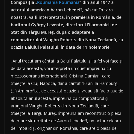
Compoziţia „
Roumania Roumania
” din anul 1947 a
actorului american Aaron Lebedeff, născut în ţara
noastră, va fi interpretată, în premieră în România, de
baritonul György Levente, directorul Filarmonicii de
Stat din Târgu Mureş, după o adaptare a
compozitorului Vaughn Roberts din Noua Zeelandă, cu
ocazia Balului Palatului, în data de 11 noiembrie.
„Anul trecut am cântat la Balul Palatului şi la fel voi face şi
de data aceasta, voi interpreta un duet împreună cu
mezzosoprana internaţională Cristina Damian, care
trăieşte la Cluj-Napoca, dar a cântat 10 ani la Hamburg
(…) Am profitat de această ocazie şi vreau să fac o audiţie
absolută anul acesta, împreună cu compozitorul şi
aranjorul Vaughn Roberts din Noua Zeelandă, care
trăieşte la Târgu Mureş. Împreună am reconstruit o piesă
de mare virtuozitate de Aaron Lebedeff, un actor celebru
de limba idiş, originar din România, care are o piesă de