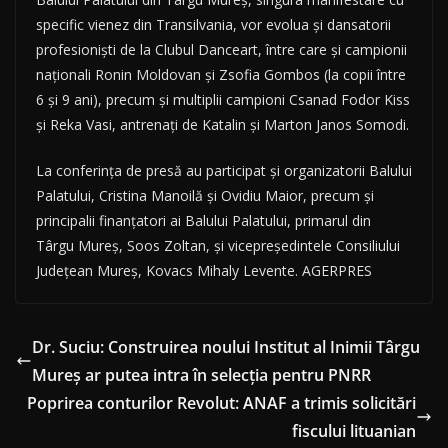
specific vienez din Transilvania, vor evolua şi dansatorii
profesionişti de la Clubul Danceart, între care şi campionii
naţionali Ronin Moldovan şi Zsofia Gombos (la copii între
6 şi 9 ani), precum şi multiplii campioni Csanad Fodor Kiss
şi Reka Vasi, antrenaţi de Katalin şi Marton Janos Somodi.
La conferinţa de presă au participat şi organizatorii Balului
Palatului, Cristina Manoilă şi Ovidiu Maior, precum şi
principalii finanţatori ai Balului Palatului, primarul din
Târgu Mureş, Soos Zoltan, şi vicepreşedintele Consiliului
Judeţean Mureş, Kovacs Mihaly Levente. AGERPRES
Dr. Suciu: Construirea noului Institut al Inimii Târgu
Mureş ar putea intra în selecţia pentru PNRR
Poprirea conturilor Revolut: ANAF a trimis solicitări
fiscului lituanian