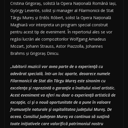
Cristina Grigoraș, solistă la Opera Națională Română Iași,
György Levente, solist și manager al Filarmonicii de Stat
Târgu Mureș și Erdős Róbert, solist la Opera Națională
Maghiară vor interpreta un program special construit
pentru acest tip de eveniment. În repertoriul ales se vor
regăsi lucrări ale compozitorilor Wolfgang Amadeus
Mozart, Johann Strauss, Astor Piazzolla, Johannes
Brahms și Grigoraș Dinicu.
„Iubitorii muzicii vor avea parte de o experiență cu
adevărat specială, într-un loc aparte, deoarece numele
Filarmonicii de Stat din Târgu Mureș este sinonim cu
excelența și reprezintă o garanție a înaltului nivel artistic.
Acest eveniment va oferi nu doar o experiență artistică de
excepție, ci și o nouă oportunitate de a pune în valoare
frumusețile naturale și ospitalitatea județului Mureș. De
aceea, Consiliul Județean Mureș va continua să susțină
toate inițiativele care valorifică patrimoniul nostru