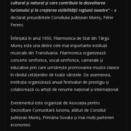
cultural și natural și care contribuie la dezvoltarea
turismului și la creșterea vizibilității regiunii noastre
”
– a
declarat președintele Consiliului Județean Mureș, Péter
Ferenc.
Înființată în anul 1950, Filarmonica de Stat din Târgu
Mureș este una dintre cele mai importante instituții
muzicale din Transilvania. Filarmonica organizează
concerte simfonice, vocal-simfonice, camerale și
educative prin care urmărește promovarea muzicii clasice
în rândul cetățenilor de toate vârstele. De asemenea,
instituția organizează anual festivaluri de prestigiu și
colaborează cu artiști de renume național și internațional.
Evenimentul este organizat de Asociația pentru
Dezvoltare Comunitară Iunona, alături de Consiliul
Județean Mureș, Primăria Sovata și mai mulți parteneri
economici.