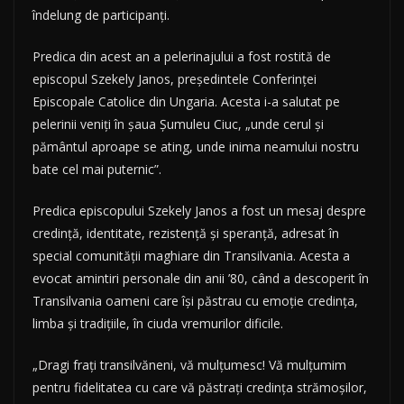
îndelung de participanţi.
Predica din acest an a pelerinajului a fost rostită de
episcopul Szekely Janos, preşedintele Conferinţei
Episcopale Catolice din Ungaria. Acesta i-a salutat pe
pelerinii veniţi în şaua Şumuleu Ciuc, „unde cerul şi
pământul aproape se ating, unde inima neamului nostru
bate cel mai puternic”.
Predica episcopului Szekely Janos a fost un mesaj despre
credinţă, identitate, rezistenţă şi speranţă, adresat în
special comunităţii maghiare din Transilvania. Acesta a
evocat amintiri personale din anii ’80, când a descoperit în
Transilvania oameni care îşi păstrau cu emoţie credinţa,
limba şi tradiţiile, în ciuda vremurilor dificile.
„Dragi fraţi transilvăneni, vă mulţumesc! Vă mulţumim
pentru fidelitatea cu care vă păstraţi credinţa strămoşilor,