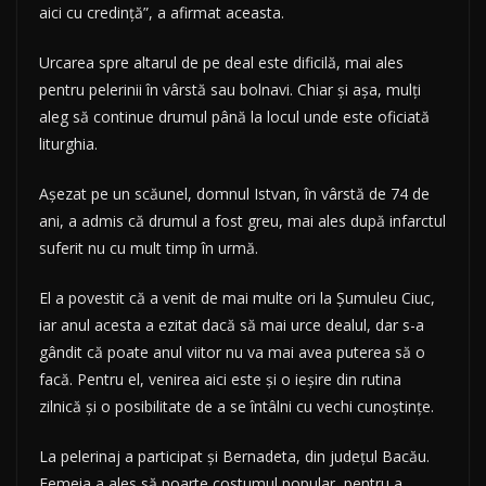
aici cu credinţă”, a afirmat aceasta.
Urcarea spre altarul de pe deal este dificilă, mai ales
pentru pelerinii în vârstă sau bolnavi. Chiar şi aşa, mulţi
aleg să continue drumul până la locul unde este oficiată
liturghia.
Aşezat pe un scăunel, domnul Istvan, în vârstă de 74 de
ani, a admis că drumul a fost greu, mai ales după infarctul
suferit nu cu mult timp în urmă.
El a povestit că a venit de mai multe ori la Şumuleu Ciuc,
iar anul acesta a ezitat dacă să mai urce dealul, dar s-a
gândit că poate anul viitor nu va mai avea puterea să o
facă. Pentru el, venirea aici este şi o ieşire din rutina
zilnică şi o posibilitate de a se întâlni cu vechi cunoştinţe.
La pelerinaj a participat şi Bernadeta, din judeţul Bacău.
Femeia a ales să poarte costumul popular, pentru a