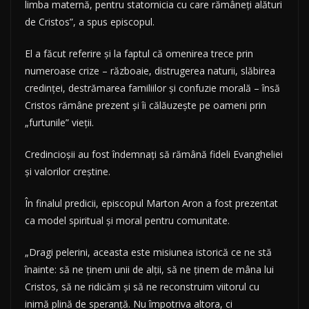
limba maternă, pentru statornicia cu care rămâneţi alături
de Cristos”, a spus episcopul.
El a făcut referire şi la faptul că omenirea trece prin
numeroase crize – războaie, distrugerea naturii, slăbirea
credinţei, destrămarea familiilor şi confuzie morală – însă
Cristos rămâne prezent şi îi călăuzeşte pe oameni prin
„furtunile” vieţii.
Credincioşii au fost îndemnaţi să rămână fideli Evangheliei
şi valorilor creştine.
În finalul predicii, episcopul Marton Aron a fost prezentat
ca model spiritual şi moral pentru comunitate.
„Dragi pelerini, aceasta este misiunea istorică ce ne stă
înainte: să ne ţinem unii de alţii, să ne ţinem de mâna lui
Cristos, să ne ridicăm şi să ne reconstruim viitorul cu
inimă plină de speranţă. Nu împotriva altora, ci