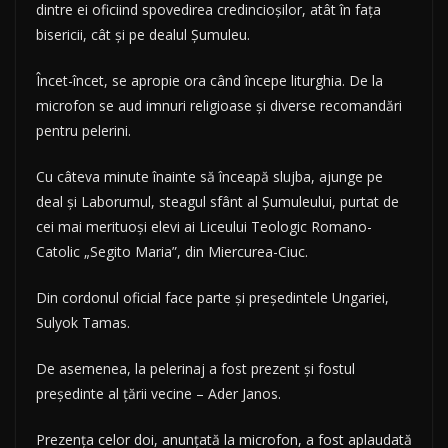
dintre ei oficiind spovedirea credincioşilor, atât în faţa
bisericii, cât şi pe dealul Şumuleu.
Încet-încet, se apropie ora când începe liturghia. De la
microfon se aud imnuri religioase şi diverse recomandări
pentru pelerini.
Cu câteva minute înainte să înceapă slujba, ajunge pe
deal şi Laborumul, steagul sfânt al Şumuleului, purtat de
cei mai merituoşi elevi ai Liceului Teologic Romano-
Catolic „Segito Maria”, din Miercurea-Ciuc.
Din cordonul oficial face parte şi preşedintele Ungariei,
Sulyok Tamas.
De asemenea, la pelerinaj a fost prezent şi fostul
preşedinte al ţării vecine – Ader Janos.
Prezenţa celor doi, anunţată la microfon, a fost aplaudată