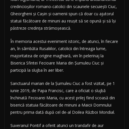
credincioşilor romano-catolici din scaunele secuieşti Ciuc,
Gheorgheni şi Caşin şi oamenii spun că doar cu ajutorul
statuii făcătoare de minuni au reuşit să se opună şi să îşi
păstreze credinţa strămoşească.
În memoria acestui eveniment istoric, de atunci, în fiecare
an, în sâmbăta Rusaliilor, catolicii din întreaga lume,
majoritatea de origine maghiară, vin în pelerinaj la
Biserica Sfintei Fecioare Maria din Şumuleu Ciuc şi
participă la slujba în aer liber.
Sanctuarul marian de la Şumuleu Ciuc a fost vizitat, pe 1
iunie 2019, de Papa Francisc, care a oficiat o slujbă
închinată Fecioarei Maria, cu acest prilej fiind scoasă din
biserică statuia făcătoare de minuni a Maicii Domnului
pentru prima dată după cel de-al Doilea Război Mondial.
Suveranul Pontif a oferit atunci un trandafir de aur