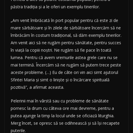
păstra tradiţia şi a le oferi un exemplu tinerilor.
„Am venit îmbrăcată în port popular pentru că este zi de
mare sărbătoare şi în zilele de sărbătoare încercăm să ne
îmbrăcăm în costum tradiţional, să dăm exemplu tinerilor.
Am venit aici să ne rugăm pentru sănătate, pentru succes
în viaţă la copiii noştri. Ne rugăm să fie pace în toată
lumea. Pentru că avem vremurile astea grele care nu se
mai termină. Încercăm să ne rugăm să putem trece peste
aceste probleme. (…) Eu de câte ori vin aici simt ajutorul
Sfintei Maria şi simt o linişte şi o încărcare spirituală
pozitivă”, a afirmat aceasta.
Pelerinii mai în vârstă sau cu probleme de sănătate
pornesc la drum cu câteva ore mai devreme, pentru a
putea ajunge la timp la locul unde se oficiază liturghia.
Merg încet, se opresc să se odihnească şi să îşi recapete
puterile.