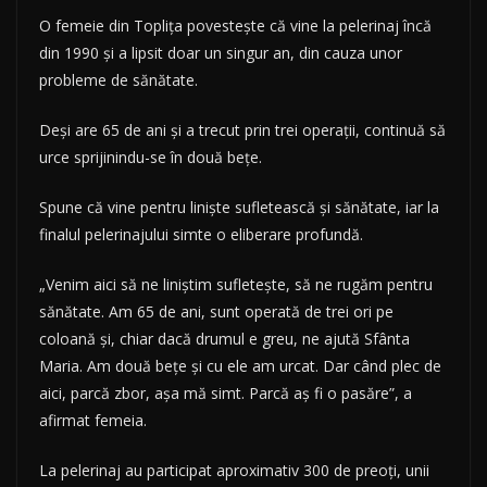
O femeie din Topliţa povesteşte că vine la pelerinaj încă
din 1990 şi a lipsit doar un singur an, din cauza unor
probleme de sănătate.
Deşi are 65 de ani şi a trecut prin trei operaţii, continuă să
urce sprijinindu-se în două beţe.
Spune că vine pentru linişte sufletească şi sănătate, iar la
finalul pelerinajului simte o eliberare profundă.
„Venim aici să ne liniştim sufleteşte, să ne rugăm pentru
sănătate. Am 65 de ani, sunt operată de trei ori pe
coloană şi, chiar dacă drumul e greu, ne ajută Sfânta
Maria. Am două beţe şi cu ele am urcat. Dar când plec de
aici, parcă zbor, aşa mă simt. Parcă aş fi o pasăre”, a
afirmat femeia.
La pelerinaj au participat aproximativ 300 de preoţi, unii