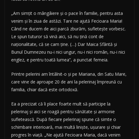
„Am simţit o mângâiere şi o pace în familie, pentru asta
venim şi în ziua de astăzi. Tare ne ajută Fecioara Maria!
Când ne ducem de aici parcă zburăm, sufleteşte vorbesc.
Le spun tuturor să vină aici, să nu ţină cont de
naţionalitate, că se cam ţine. (…) Dar Maica Sfântă şi
Bunul Dumnezeu nu-i nici ungur, nu-i nici român, nu-i nici
englez, e pentru toată lumea”, a punctat femeia.
Printre pelerini am întâlnit-o şi pe Mariana, din Satu Mare,
care vine de aproape 20 de ani la pelerinaj împreună cu
familia, chiar dacă este ortodoxă.
Ea a precizat că îi place foarte mult să participe la
pelerinaj şi aici se roagă pentru sănătate şi armonie
sufletească. După fiecare pelerinaj spune că simte o
schimbare interioară, mai multă linişte, uşurare şi chiar
progres în viaţă. „Ne ajută Fecioara Maria, dacă venim