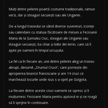
Mulţi dintre pelerini poartă costume tradiţionale, ramuri
verzi, dar şi steaguri secuieşti sau ale Ungariei.
De-a lungul traseului se vând diverse suveniruri, iconiţe
sau calendare cu statuia făcătoare de minuni a Fecioarei
Maria de la Şumuleu Ciuc, steaguri ale Ungariei sau
steaguri secuieşti, ba chiar şi bâte din lemn, care să îi
ajute pe oameni în timpul urcuşului.
La fel ca în fiecare an, unii dintre pelerini aleg un traseu
abrupt, denumit „Drumul Crucii”, care porneşte din
apropierea bisericii franciscane şi are 14 cruci ce
marchează locurile unde Isus s-a oprit pe Golgota.
La fiecare dintre aceste cruci oamenii se opresc şi îi
mulţumesc Fecioarei Maria pentru ajutorul ei şi se roagă
să îi sprijine în continuare.