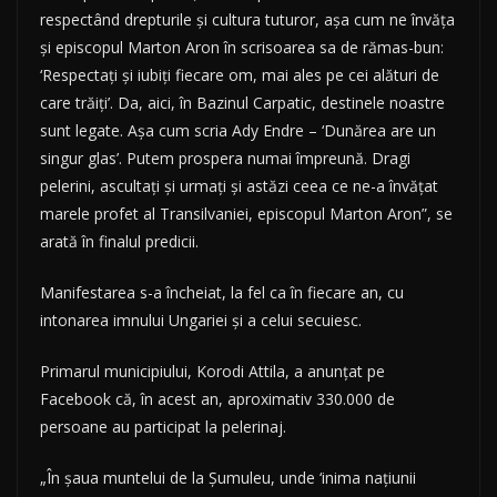
respectând drepturile şi cultura tuturor, aşa cum ne învăţa
şi episcopul Marton Aron în scrisoarea sa de rămas-bun:
‘Respectaţi şi iubiţi fiecare om, mai ales pe cei alături de
care trăiţi’. Da, aici, în Bazinul Carpatic, destinele noastre
sunt legate. Aşa cum scria Ady Endre – ‘Dunărea are un
singur glas’. Putem prospera numai împreună. Dragi
pelerini, ascultaţi şi urmaţi şi astăzi ceea ce ne-a învăţat
marele profet al Transilvaniei, episcopul Marton Aron”, se
arată în finalul predicii.
Manifestarea s-a încheiat, la fel ca în fiecare an, cu
intonarea imnului Ungariei şi a celui secuiesc.
Primarul municipiului, Korodi Attila, a anunţat pe
Facebook că, în acest an, aproximativ 330.000 de
persoane au participat la pelerinaj.
„În şaua muntelui de la Şumuleu, unde ‘inima naţiunii