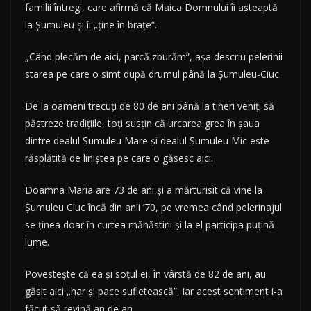
familii întregi, care afirmă că Maica Domnului îi aşteaptă
la Şumuleu şi îi „ţine în braţe”.
„Când plecăm de aici, parcă zburăm”, aşa descriu pelerinii
starea pe care o simt după drumul până la Şumuleu-Ciuc.
De la oameni trecuţi de 80 de ani până la tineri veniţi să
păstreze tradiţiile, toţi susţin că urcarea grea în şaua
dintre dealul Şumuleu Mare şi dealul Şumuleu Mic este
răsplătită de liniştea pe care o găsesc aici.
Doamna Maria are 73 de ani şi a mărturisit că vine la
Şumuleu Ciuc încă din anii ’70, pe vremea când pelerinajul
se ţinea doar în curtea mănăstirii şi la el participa puţină
lume.
Povesteşte că ea şi soţul ei, în vârstă de 82 de ani, au
găsit aici „har şi pace sufletească”, iar acest sentiment i-a
făcut să revină an de an.