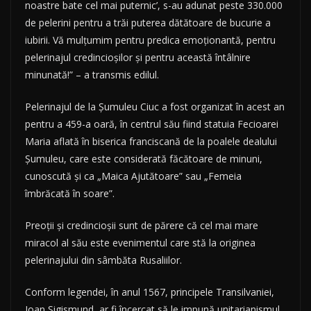
noastre bate cel mai puternic’, s-au adunat peste 330.000
de pelerini pentru a trăi puterea dătătoare de bucurie a
iubirii. Vă mulţumim pentru predica emoţionantă, pentru
pelerinajul credincioşilor şi pentru această întâlnire
minunată!” – a transmis edilul.
Pelerinajul de la Şumuleu Ciuc a fost organizat în acest an
pentru a 459-a oară, în centrul său fiind statuia Fecioarei
Maria aflată în biserica franciscană de la poalele dealului
Şumuleu, care este considerată făcătoare de minuni,
cunoscută şi ca „Maica Ajutătoare” sau „Femeia
îmbrăcată în soare”.
Preoţii şi credincioşii sunt de părere că cel mai mare
miracol al său este evenimentul care stă la originea
pelerinajului din sâmbăta Rusaliilor.
Conform legendei, în anul 1567, principele Transilvaniei,
Ioan Sigismund, ar fi încercat să le impună unitarianismul