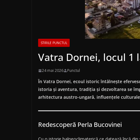
STIRILE PUNCTUL
Vatra Dornei, locul 1 
24 mai 2026
Punctul
În Vatra Dornei, ecoul istoric întâlnește eferve
istoria și aventura, tradiția și dezvoltarea se î
arhitectura austro-ungară, influențele culturale
Redescoperă Perla Bucovinei
Cu o istorie balneoclimaterică ce datează încă din 