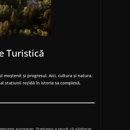
e Turistică
 moștenit și progresul. Aici, cultura și natura,
al stațiunii rezidă în istoria sa complexă,
de renume european. Stațiunea a reușit să păstreze