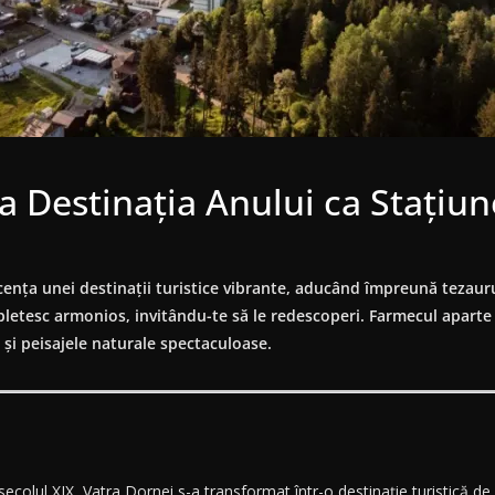
la Destinația Anului ca Stațiun
scența unei destinații turistice vibrante, aducând împreună tezaurul
mpletesc armonios, invitându-te să le redescoperi. Farmecul aparte 
 și peisajele naturale spectaculoase.
secolul XIX, Vatra Dornei s-a transformat într-o destinație turistică 