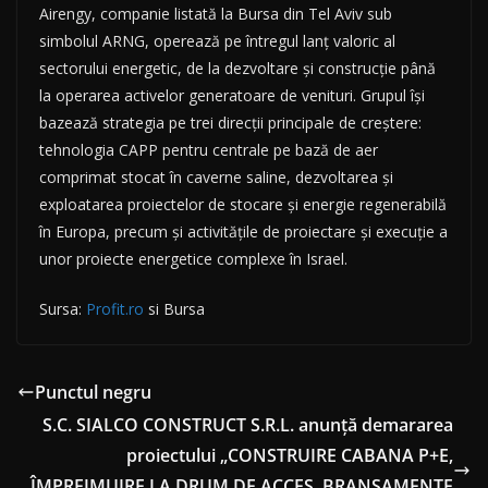
Airengy, companie listată la Bursa din Tel Aviv sub
simbolul ARNG, operează pe întregul lanţ valoric al
sectorului energetic, de la dezvoltare şi construcţie până
la operarea activelor generatoare de venituri. Grupul îşi
bazează strategia pe trei direcţii principale de creştere:
tehnologia CAPP pentru centrale pe bază de aer
comprimat stocat în caverne saline, dezvoltarea şi
exploatarea proiectelor de stocare şi energie regenerabilă
în Europa, precum şi activităţile de proiectare şi execuţie a
unor proiecte energetice complexe în Israel.
Sursa:
Profit.ro
si Bursa
Punctul negru
S.C. SIALCO CONSTRUCT S.R.L. anunță demararea
proiectului „CONSTRUIRE CABANA P+E,
ÎMPREJMUIRE LA DRUM DE ACCES, BRANȘAMENTE