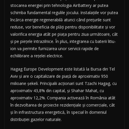
stocarea energiei prin tehnologia AirBattery ar putea
schimba fundamental regulile jocului. Instalaţiile vor putea
încărca energie regenerabilă atunci când preţurile sunt
reduse, vor beneficia de plăţi pentru disponibilitate şi vor
valorifica energia atât pe piaţa pentru ziua următoare, cât
şi pe pieţele intrazilnice. În plus, integrarea cu baterii litiu-
ion va permite furnizarea unor servicii rapide de
echilibrare a reţelei electrice.
Hagag Europe Development este listată la Bursa din Tel
Aviv şi are o capitalizare de piaţă de aproximativ 950
milioane şekeli. Principalii acţionari sunt Tzachi Hagag, cu
aproximativ 43,8% din capital, şi Shahar Mahat, cu
aproximativ 12,2%. Compania activează în România atât
în dezvoltarea de proiecte rezidenţiale şi comerciale, cât
şi în infrastructura energetică, în special în domeniul
distribuţiei gazelor naturale.