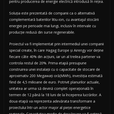
pentru producerea de energie electrică introdusă în rețea.
Soluția este prezentată de companii ca o alternativă
complementară bateriilor litiu-ion, cu avantajul stocării
energiei pe perioade mai lungi, inclusiv în intervale cu
producție redusă din surse regenerabile.
Proiectul va fi implementat prin intermediul unei companii
special create, în care Hagag Europe şi Airengy vor deţine
fiecare câte 40% din acţiuni, iar un al treilea partener va
controla restul de 20%. Prima etapă presupune
construirea unei instalaţii cu o capacitate de stocare de
aproximativ 200 Megawaţi oră(MWh), investiţia estimată
fiind de 4,5 milioane de euro. Potrivit planurilor actuale,
unitatea ar urma să devină complet operaţională în
termen de 12 până la 18 luni de la începerea lucrărilor. A
doua etapă va reprezenta adevărata transformare a
proiectului într-un actor major al pieţei energetice
regionale. Capacitatea medie de descărcare va fi extinsă