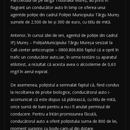
Parchetului de pe lângă Tribunalul Mureș, au prins în
flagrant un conducător auto în timp ce oferea unui
agentde poliție din cadrul Poliției Municipiului Târgu Mureș
sumele de 2.500 de lei și 300 de euro, cu titlu de mită.
Anterior, în cursul zilei de ieri, agentul de poliție din cadrul
IPJ Mureș – PolițiaMunicipiului Târgu Mureșa sesizat la
Call-center anticorupție – 0800.806.806 faptul că a oprit în
trafic un conducător auto,iar, în urma testării cu aparatul
etilotest, a rezultat că acesta avea o alcoolemie de 0,63
mg/l în aerul expirat.
De asemenea, polițistul a semnalat faptul că, fiind condus
la recoltarea de probe biologice, conducătorul auto i-
acomunicat că este dispus să plătească, cu titlu de mită,
orice sumă de bani pentru a nu-i fi anulat permisul de
conducere. Pentru a întări promisiunea făcută,
conducătorul auto a oferit polițistului suma de 800 de lei,
moment surprins cu body-cam-ul din dotare.