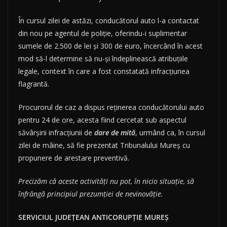
În cursul zilei de astăzi, conducătorul auto l-a contactat
din nou pe agentul de poliție, oferindu-i suplimentar
sumele de 2.500 de lei și 300 de euro, încercând în acest
mod să-l determine să nu-și îndeplinească atribuțiile
legale, context în care a fost constatată infracțiunea
flagrantă.
Procurorul de caz a dispus reținerea conducătorului auto
pentru 24 de ore, acesta fiind cercetat sub aspectul
săvârșirii infracțiunii de
dare de mită
, urmând ca, în cursul
zilei de mâine, să fie prezentat Tribunalului Mureș cu
propunere de arestare preventivă.
Precizăm că aceste activități nu pot, în nicio situație, să
înfrângă principiul prezumției de nevinovăție.
SERVICIUL JUDEȚEAN ANTICORUPȚIE MUREȘ