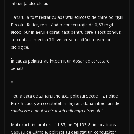
influența alcoolului.
Tânărul a fost testat cu aparatul etilotest de către polițiștii
Biroului Rutier, rezultând o concentrație de 0,63 mg/l
alcool pur în aerul expirat, fapt pentru care a fost condus
la o unitate medicală în vederea recoltării mostrelor
biologice.
În cauză polițiștii au întocmit un dosar de cercetare
penală.
*
Tot la data de 21 ianuarie a.c., polițiștii Secției 12 Poliție
Rurală Luduș au constatat în flagrant două infracțiuni de
conducere a unui vehicul sub influența alcoolului
.
Mai exact, în jurul orei 11.35, pe DJ 153 G, în localitatea
Căpușu de Câmpie, polițiștii au depistat un conducător