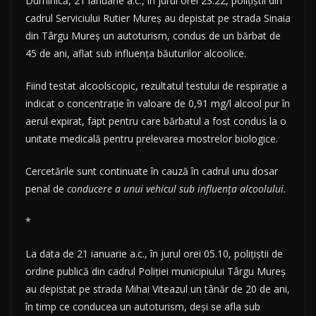
Duminică, 21 ianuarie a.c., în jurul orei 23.22, polițiștii din
cadrul Serviciului Rutier Mureș au depistat pe strada Sinaia
din Târgu Mureș un autoturism, condus de un bărbat de
45 de ani, aflat sub influența băuturilor alcoolice.
Fiind testat alcoolscopic, rezultatul testului de respirație a
indicat o concentrație în valoare de 0,91 mg/l alcool pur în
aerul expirat, fapt pentru care bărbatul a fost condus la o
unitate medicală pentru prelevarea mostrelor biologice.
Cercetările sunt continuate în cauză în cadrul unu dosar
penal de
conducere a unui vehicul sub influența alcoolului.
*
La data de 21 ianuarie a.c., în jurul orei 05.10, polițiștii de
ordine publică din cadrul Poliției municipiului Târgu Mureș
au depistat pe strada Mihai Viteazul un tânăr de 20 de ani,
în timp ce conducea un autoturism, deși se afla sub