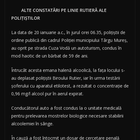
ALTE CONSTATĂRI PE LINIE RUTIERĂ ALE
POLIȚIȘTILOR
La data de 20 ianuarie a.c., în jurul orei 06.35, polițiștii de
ordine publică din cadrul Poliției municipiului Târgu Mureș,
au oprit pe strada Cuza Vodă un autoturism, condus în
mod haotic de un bărbat de 59 de ani.
Întrucât acesta emana halenă alcoolică, la fața locului s-
au deplasat polițiștii Biroului Rutier, iar în urma testării
șoferului cu aparatul etilotest, a rezultat o concentrație de
0,96 mg/l alcool pur în aerul expirat.
Conducătorul auto a fost condus la o unitate medicală
pentru prelevarea mostrelor biologice necesare stabilirii
alcoolemiei în sânge.
În cauză a fost întocmit un dosar de cercetare penală