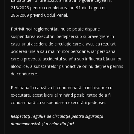
La data de 13 iulie 2023, a intrat în vigoare Legea nr.
213/2023 pentru completarea art.91 din Legea nr.
286/2009 privind Codul Penal.
Potrivit noii reglementări, nu se poate dispune
suspendarea executării pedepsei sub supraveghere în
cazul unui accident de circulație care a avut ca rezultat
uciderea uneia sau mai multor persoane, iar persoana
care a provocat accidentul se afla sub influența băuturilor
alcoolice, a substanțelor psihoactive ori nu deținea permis
de conducere.
Persoana în cauză va fi condamnată la închisoare cu
executare, acest lucru eliminând posibilitatea de a fi
condamnată cu suspendarea executării pedepsei.
Respectați regulile de circulație pentru siguranța
dumneavoastră și a celor din jur!