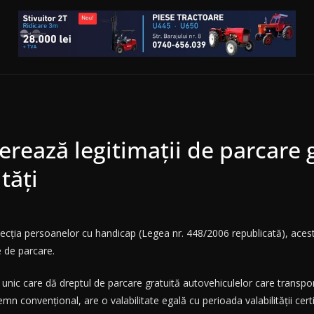
rează legitimații de parcare 
tăți
rotecția persoanelor cu handicap (Legea nr. 448/2006 republicată), acest
e de parcare.
at unic care dă dreptul de parcare gratuită autovehiculelor care trans
n convenţional, are o valabilitate egală cu perioada valabilității cert