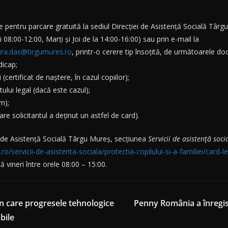
ie pentru parcare gratuită la sediul Direcției de Asistență Socială Târg
 08:00-12:00, Marți și Joi de la 14:00-16:00) sau prin e-mail la
tura.das@tirgumures.ro
, printr-o cerere tip însoțită, de următoarele d
dicap;
 (certificat de naștere, în cazul copiilor);
ului legal (dacă este cazul);
m);
care solicitantul a deținut un astfel de card).
ei de Asistență Socială Târgu Mureș, secțiunea
Servicii de asistență soc
ro/servicii-de-asistenta-sociala/protectia-copilului-si-a-familiei/card
 vineri între orele 08:00 – 15:00.
n care progresele tehnologice
Penny România a înregist
bile