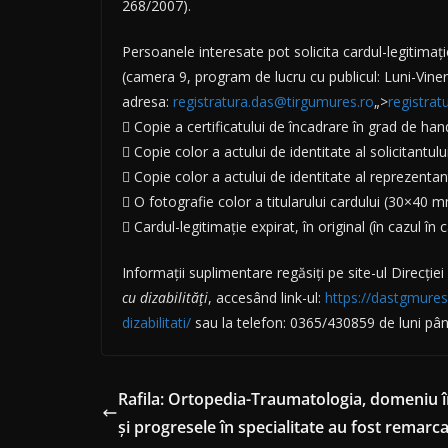
268/2007).
Persoanele interesate pot solicita cardul-legitimaț
(camera 9, program de lucru cu publicul: Luni-Vineri
adresa:
registratura.das@tirgumures.ro
„>
registra
 Copie a certificatului de încadrare în grad de han
 Copie color a actului de identitate al solicitantului
 Copie color a actului de identitate al reprezentant
 O fotografie color a titularului cardului (30×40 m
 Cardul-legitimație expirat, în original (în cazul în 
Informații suplimentare regăsiți pe site-ul Direcți
cu dizabilități
, accesând link-ul:
https://dastgmures.
dizabilitati/
sau la telefon: 0365/430859 de luni până
Rafila: Ortopedia-Traumatologia, domeniu î
şi progresele în specialitate au fost remarca