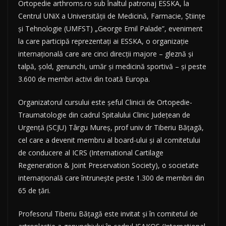
Ortopedie arthroms.ro sub înaltul patronaj ESSKA, la
Centrul UNiX a Universităţii de Medicină, Farmacie, Ştiinţe
şi Tehnologie (UMFST) „George Emil Palade”, eveniment
la care participă reprezentaţi ai ESSKA, o organizaţie
internaţională care are cinci direcţii majore – gleznă şi
talpă, şold, genunchi, umăr şi medicină sportivă – şi peste
3.600 de membri activi din toată Europa.
Organizatorul cursului este şeful Clinicii de Ortopedie-
Traumatologie din cadrul Spitalului Clinic Judeţean de
Urgenţă (SCJU) Târgu Mureş, prof univ dr Tiberiu Băţagă,
cel care a devenit membru al board-ului şi al comitetului
de conducere al ICRS (International Cartilage
Regeneration & Joint Preservation Society), o societate
internaţională care întruneşte peste 1.300 de membrii din
65 de ţări.
Profesorul Tiberiu Băţagă este invitat şi în comitetul de