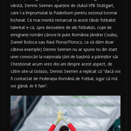
vârstă, Dennis Seimen aparține de clubul VfB Stuttgart,
care l-a împrumutat la Paderborn pentru sezonul tocmai
încheiat. Ce mai merită remarcat la acest tânăr fotbalist
talentat e că, spre deosebire de alți fotbaliști, copii de
emigranți români cărora le pute România (Andrei Coubiș,
Daniel Boloca sau Raul Floruț/Florucz, ca să dăm doar
câteva exemple) Dennis Seimen nu ar spune nu din start
unei convocări la naționala țării de baștină a părinților săi.
Chestionat acum vreo doi ani despre acest aspect, de
către site-ul Golazo, Dennis Seimen a replicat că ”dacă voi
fi contactat de Federația Română de Fotbal, sigur că mă
voi gândi. Ar fi fain”.