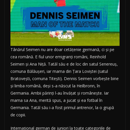
Tânărul Seimen nu are doar cetățenie germană, ci și pe
cea română. E fiul unor emigranți români, Reinhold
Seimen și Ana Niță. Tatăl său e de loc din satul Senereuș,
comuna Bălăușeri, iar mama din Țara Loviștei (satul
Bratovești, comuna Titești). Dennis Seimen vorbește bine
și limba română, deși s-a născut la Heilbronn, în
Germania. Ambii părinți l-au învățat și românește. Iar
mama sa Ana, merită spus, a jucat și ea fotbal în
Germania. Tatăl său i-a fost primul antrenor, la o grupă
de copii.
Internațional german de juniori la toate categoriile de