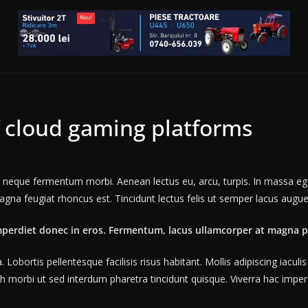
f cloud gaming platforms
ac neque fermentum morbi. Aenean lectus eu, arcu, turpis. In massa eg
agna feugiat rhoncus est. Tincidunt lectus felis ut semper lacus augue
mperdiet donec in eros. Fermentum, lacus ullamcorper at magna p
obortis pellentesque facilisis risus habitant. Mollis adipiscing iacul
 morbi ut sed interdum pharetra tincidunt quisque. Viverra hac imperdi