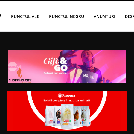
Ă
PUNCTUL ALB
PUNCTUL NEGRU
ANUNTURI
DES