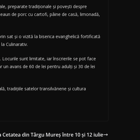
cale, preparate tradiționale și povești despre
ceaun de porc cu cartofi, pâine de casă, limonadă,
 sat și o vizită la biserica evanghelică fortificată
la Culinarativ.
. Locurile sunt limitate, iar înscrierile se pot face
r un avans de 60 de lei pentru adulți și 30 de lei
 tradițiile satelor transilvănene și cultura
a Cetatea din Târgu Mureș între 10 și 12 iulie