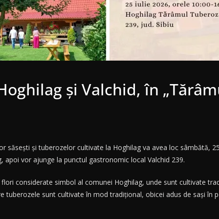
Hoghilag și Valchid, în „Tărâm
r săsești și tuberozelor cultivate la Hoghilag va avea loc sâmbătă, 25 iu
ilag, apoi vor ajunge la punctul gastronomic local Valchid 239.
 flori considerate simbol al comunei Hoghilag, unde sunt cultivate tradiț
e tuberozele sunt cultivate în mod tradițional, obicei adus de sași în 