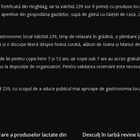
ă fortificată din Hoghilag, iar la Valchid 239 vor fi primiți cu produse lo
 aperitive din gospodăria gazdelor, supă de găină cu tăieței de casă, 
ronomic local Valchid 239, timp de relaxare în grădină, o plimbare prin
și o discuție liberă despre hrana curată, alături de Ioana și Marius de 
e lei pentru copiii între 7 și 12 ani, iar copiii sub 7 ani au acces gratuit
pus la dispoziție de organizatori. Pentru validarea rezervării este necesa
d 239, cu scopul de a aduce publicul mai aproape de gastronomia locală,
rare a produselor lactate din
Desculț în Iarbă revine l