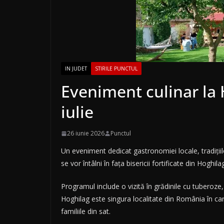
IN JUDET
STIRILE PUNCTUL
Eveniment culinar la 
iulie
26 iunie 2026
Punctul
Un eveniment dedicat gastronomiei locale, tradițiilo
se vor întâlni în fața bisericii fortificate din Hogh
Programul include o vizită în grădinile cu tuberoze,
Hoghilag este singura localitate din România în car
familiile din sat.