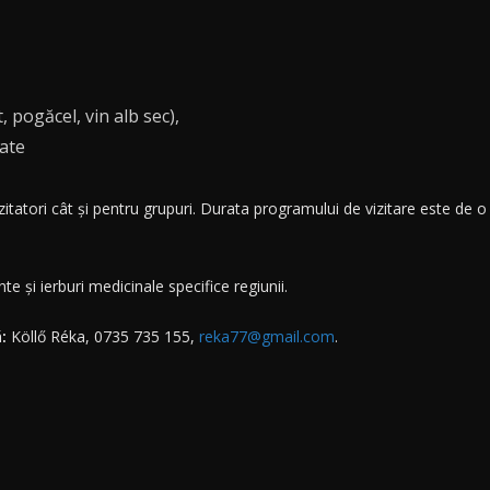
 pogăcel, vin alb sec),
tate
zitatori cât și pentru grupuri. Durata programului de vizitare este de 
e și ierburi medicinale specifice regiunii.
ă:
Köllő Réka, 0735 735 155,
reka77@gmail.com
.