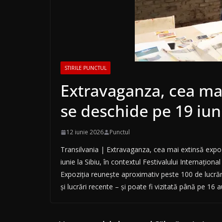
STIRILE PUNCTUL
Extravaganza, cea mai
se deschide pe 19 iuni
12 iunie 2026
Punctul
Transilvania | Extravaganza, cea mai extinsă expoz
iunie la Sibiu, în contextul Festivalului Internaționa
Expoziția reunește aproximativ peste 100 de lucrări –
și lucrări recente – și poate fi vizitată până pe 16 