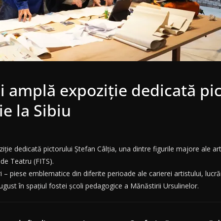
 amplă expoziție dedicată pict
e la Sibiu
iție dedicată pictorului Ștefan Câlția, una dintre figurile majore ale
l de Teatru (FITS).
 piese emblematice din diferite perioade ale carierei artistului, lucrări
august în spațiul fostei școli pedagogice a Mănăstirii Ursulinelor.