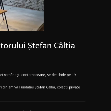
orului Ștefan Câlția
 artei românești contemporane, se deschide pe 19
 din arhiva Fundației Ștefan Câlția, colecții private