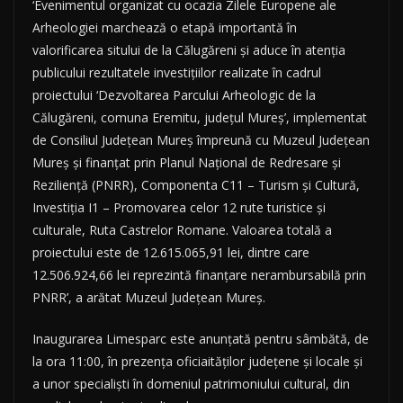
‘Evenimentul organizat cu ocazia Zilele Europene ale
Arheologiei marchează o etapă importantă în
valorificarea sitului de la Călugăreni și aduce în atenția
publicului rezultatele investițiilor realizate în cadrul
proiectului ‘Dezvoltarea Parcului Arheologic de la
Călugăreni, comuna Eremitu, județul Mureș’, implementat
de Consiliul Județean Mureș împreună cu Muzeul Județean
Mureș și finanțat prin Planul Național de Redresare și
Reziliență (PNRR), Componenta C11 – Turism și Cultură,
Investiția I1 – Promovarea celor 12 rute turistice și
culturale, Ruta Castrelor Romane. Valoarea totală a
proiectului este de 12.615.065,91 lei, dintre care
12.506.924,66 lei reprezintă finanțare nerambursabilă prin
PNRR’, a arătat Muzeul Județean Mureș.
Inaugurarea Limesparc este anunțată pentru sâmbătă, de
la ora 11:00, în prezența oficiaităților județene și locale și
a unor specialiști în domeniul patrimoniului cultural, din