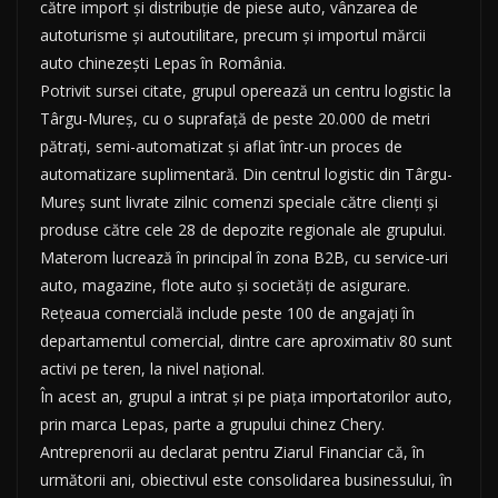
către import și distribuție de piese auto, vânzarea de
autoturisme și autoutilitare, precum și importul mărcii
auto chinezești Lepas în România.
Potrivit sursei citate, grupul operează un centru logistic la
Târgu-Mureș, cu o suprafață de peste 20.000 de metri
pătrați, semi-automatizat și aflat într-un proces de
automatizare suplimentară. Din centrul logistic din Târgu-
Mureș sunt livrate zilnic comenzi speciale către clienți și
produse către cele 28 de depozite regionale ale grupului.
Materom lucrează în principal în zona B2B, cu service-uri
auto, magazine, flote auto și societăți de asigurare.
Rețeaua comercială include peste 100 de angajați în
departamentul comercial, dintre care aproximativ 80 sunt
activi pe teren, la nivel național.
În acest an, grupul a intrat și pe piața importatorilor auto,
prin marca Lepas, parte a grupului chinez Chery.
Antreprenorii au declarat pentru Ziarul Financiar că, în
următorii ani, obiectivul este consolidarea businessului, în