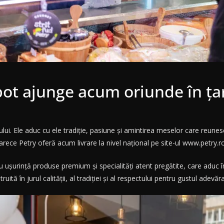
 pot ajunge acum oriunde în ț
lui. Ele aduc cu ele tradiție, pasiune și amintirea meselor care reunesc 
rece Petry oferă acum livrare la nivel național pe site-ul www.petry.ro
 ușurință produse premium și specialități atent pregătite, care aduc î
ă în jurul calității, al tradiției și al respectului pentru gustul adevăra