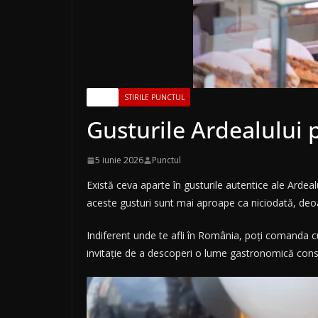
PETRY
STIRILE PUNCTUL
Gusturile Ardealului
5 iunie 2026
Punctul
Există ceva aparte în gusturile autentice ale Ardealu
aceste gusturi sunt mai aproape ca niciodată, deoa
Indiferent unde te afli în România, poți comanda cu
invitație de a descoperi o lume gastronomică construit