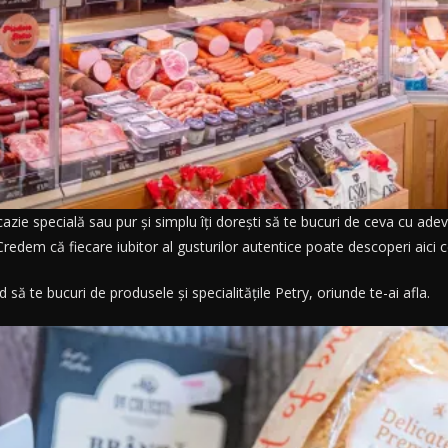
cazie specială sau pur și simplu îți dorești să te bucuri de ceva cu ade
Credem că fiecare iubitor al gusturilor autentice poate descoperi aici c
ă te bucuri de produsele și specialitățile Petry, oriunde te-ai afla.