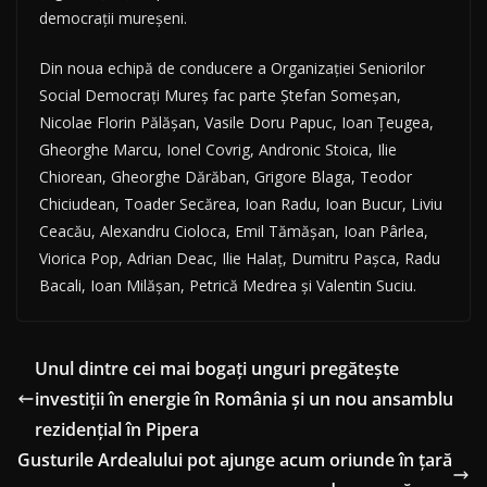
democrații mureșeni.
Din noua echipă de conducere a Organizației Seniorilor
Social Democrați Mureș fac parte Ștefan Someșan,
Nicolae Florin Pălășan, Vasile Doru Papuc, Ioan Țeugea,
Gheorghe Marcu, Ionel Covrig, Andronic Stoica, Ilie
Chiorean, Gheorghe Dărăban, Grigore Blaga, Teodor
Chiciudean, Toader Secărea, Ioan Radu, Ioan Bucur, Liviu
Ceacău, Alexandru Cioloca, Emil Tămășan, Ioan Pârlea,
Viorica Pop, Adrian Deac, Ilie Halaț, Dumitru Pașca, Radu
Bacali, Ioan Milășan, Petrică Medrea și Valentin Suciu.
Unul dintre cei mai bogați unguri pregătește
investiții în energie în România și un nou ansamblu
rezidențial în Pipera
Gusturile Ardealului pot ajunge acum oriunde în țară