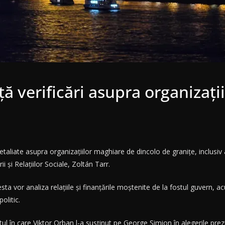
 verificări asupra organizați
aliate asupra organizațiilor maghiare de dincolo de granițe, inclusiv a
i și Relațiilor Sociale, Zoltán Tarr.
esta vor analiza relațiile și finanțările moștenite de la fostul guvern,
olitic.
l în care Viktor Orban l-a susținut pe George Simion în alegerile prez