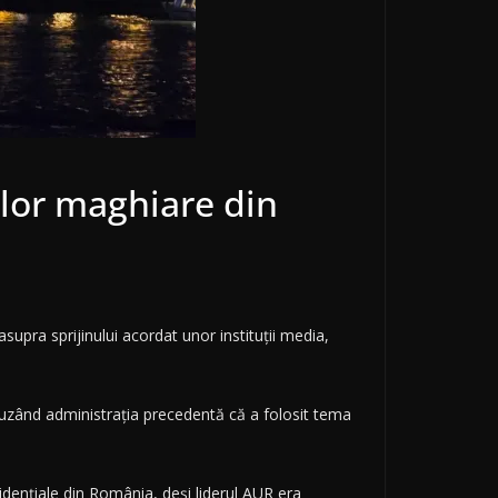
ilor maghiare din
supra sprijinului acordat unor instituții media,
 acuzând administrația precedentă că a folosit tema
idențiale din România, deși liderul AUR era