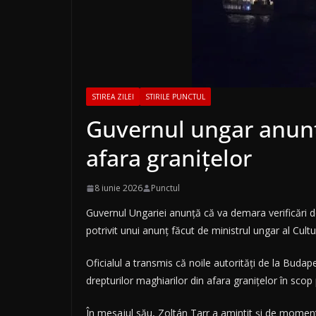
STIREA ZILEI
STIRILE PUNCTUL
Guvernul ungar anunță
afara granițelor
8 iunie 2026
Punctul
Guvernul Ungariei anunță că va demara verificări det
potrivit unui anunț făcut de ministrul ungar al Culturi
Oficialul a transmis că noile autorități de la Budap
drepturilor maghiarilor din afara granițelor în scop p
În mesajul său, Zoltán Tarr a amintit și de momentu