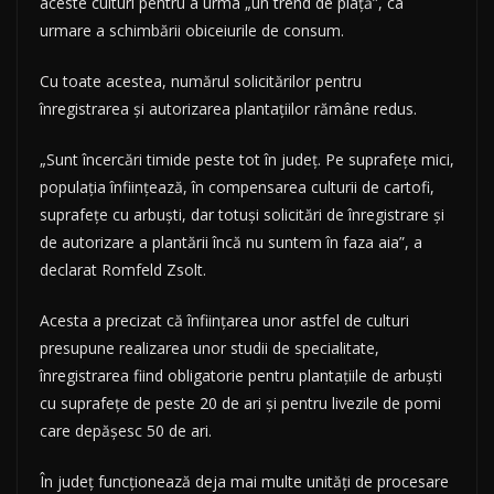
aceste culturi pentru a urma „un trend de piaţă”, ca
urmare a schimbării obiceiurile de consum.
Cu toate acestea, numărul solicitărilor pentru
înregistrarea şi autorizarea plantaţiilor rămâne redus.
„Sunt încercări timide peste tot în judeţ. Pe suprafeţe mici,
populaţia înfiinţează, în compensarea culturii de cartofi,
suprafeţe cu arbuşti, dar totuşi solicitări de înregistrare şi
de autorizare a plantării încă nu suntem în faza aia”, a
declarat Romfeld Zsolt.
Acesta a precizat că înfiinţarea unor astfel de culturi
presupune realizarea unor studii de specialitate,
înregistrarea fiind obligatorie pentru plantaţiile de arbuşti
cu suprafeţe de peste 20 de ari şi pentru livezile de pomi
care depăşesc 50 de ari.
În judeţ funcţionează deja mai multe unităţi de procesare