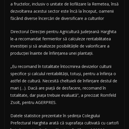
a fructelor, inclusiv o unitate de liofilizare la Remetea, însă
dezvoltarea acestui sector este încă la început, oamenii
făcând diverse încercări de diversificare a culturilor
Directorul Direcţiei pentru Agricultură Judeţeană Harghita
le-a recomandat fermierilor să calculeze rentabilitatea
investiţiei şi să analizeze posibilităţile de valorificare a
producţiei înainte de înfiinţarea unei plantaţii.
„Eu recomand în totalitate întocmirea devizelor culturii
specifice şi calculul rentabilităţii, totuşi, pentru a înfiinţa o
astfel de cultură. Necesită cheltuieli de înfiinţare destul de
mari (…). Dacă are piaţă de desfacere, recomand în
totalitate, dar piaţa trebuie evaluată”, a precizat Romfeld
Zsolt, pentru AGERPRES.
Datele statistice prezentate în şedinţa Colegiului
Prefectural Harghita arată că suprafaţa cultivată cu cartofi