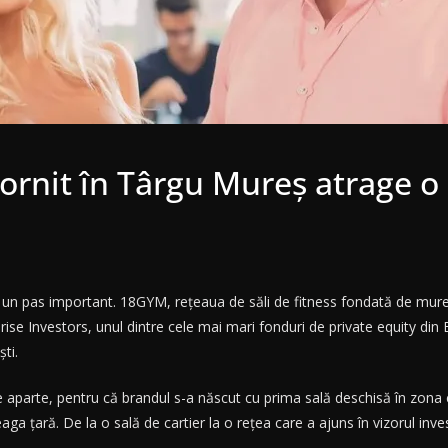
ornit în Târgu Mureș atrage o 
un pas important. 18GYM, rețeaua de săli de fitness fondată de mureșe
ise Investors, unul dintre cele mai mari fonduri de private equity din 
ti.
aparte, pentru că brandul s-a născut cu prima sală deschisă în zona c
aga țară. De la o sală de cartier la o rețea care a ajuns în vizorul invest