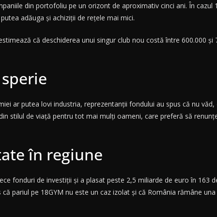
mpaniile din portofoliu pe un orizont de aproximativ cinci ani. În caz
 putea adăuga și achiziții de rețele mai mici.
 estimează că deschiderea unui singur club nou costă între 600.000 și 
 sperie
omiei ar putea lovi industria, reprezentanții fondului au spus că nu v
din stilul de viață pentru tot mai mulți oameni, care preferă să renunțe 
tate în regiune
ece fonduri de investiții și a plasat peste 2,5 miliarde de euro în 163
smis că pariul pe 18GYM nu este un caz izolat și că România rămâne una 