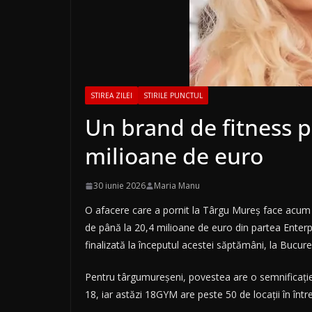
STIREA ZILEI
STIRILE PUNCTUL
Un brand de fitness p
milioane de euro
30 iunie 2026
Maria Manu
O afacere care a pornit la Târgu Mureș face acum 
de până la 20,4 milioane de euro din partea Enterpr
finalizată la începutul acestei săptămâni, la Bucureș
Pentru târgumureșeni, povestea are o semnificație 
18, iar astăzi 18GYM are peste 50 de locații în între