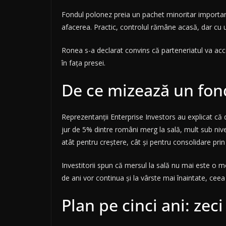
Fondul polonez preia un pachet minoritar importan
afacerea. Practic, controlul rămâne acasă, dar cu u
Ronea s-a declarat convins că parteneriatul va accel
în fața presei.
De ce mizează un fon
Reprezentanții Enterprise Investors au explicat că d
jur de 5% dintre români merg la sală, mult sub nivel
atât pentru creștere, cât și pentru consolidare pr
Investitorii spun că mersul la sală nu mai este o m
de ani vor continua și la vârste mai înaintate, cee
Plan pe cinci ani: zeci