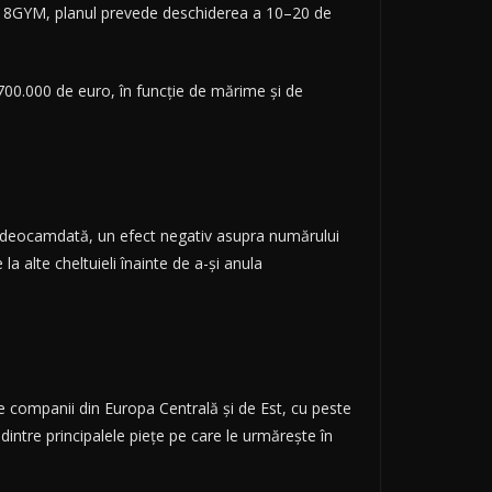
ul 18GYM, planul prevede deschiderea a 10–20 de
700.000 de euro, în funcție de mărime și de
ăd, deocamdată, un efect negativ asupra numărului
la alte cheltuieli înainte de a-și anula
 de companii din Europa Centrală și de Est, cu peste
dintre principalele piețe pe care le urmărește în