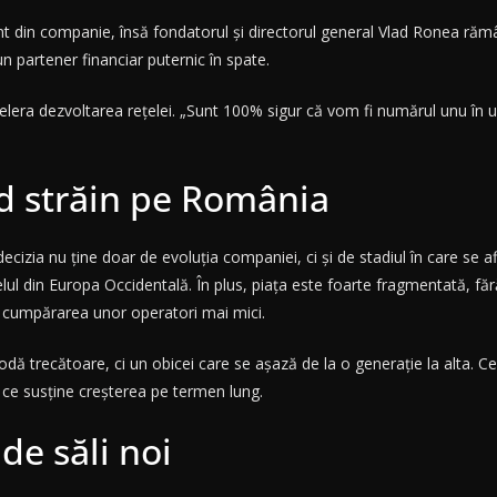
t din companie, însă fondatorul și directorul general Vlad Ronea rămâ
n partener financiar puternic în spate.
era dezvoltarea rețelei. „Sunt 100% sigur că vom fi numărul unu în urmă
d străin pe România
ecizia nu ține doar de evoluția companiei, ci și de stadiul în care se 
ul din Europa Occidentală. În plus, piața este foarte fragmentată, fără 
in cumpărarea unor operatori mai mici.
odă trecătoare, ci un obicei care se așază de la o generație la alta. C
a ce susține creșterea pe termen lung.
 de săli noi