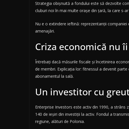
Strategia obișnuită a fondului este să dezvolte co
cluburi noi în mai multe orașe din țară, la care s-ar
Nu e o extindere ieftină: reprezentanții companiei
amenajări.
Criza economică nu îi
Întrebați dacă măsurile fiscale și încetinirea econ
de membri. Explicația lor: fitnessul a devenit parte 
abonamentul la sală.
Un investitor cu greu
Enterprise Investors este activ din 1990, a strâns z
140 de ieșiri din investiții la activ. Fondul a tran
regiune, alături de Polonia.