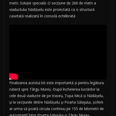
metri. Soluție specială: O secțiune de 266 de metri a
viaductului Nădășelu este proiectată ca o structură
casetată realizată în consolă echilibrată
Finalizarea acestui lot este importantă și pentru legătura
rutieră spre Târgu Mureș. După încheierea lucrărilor la
cele două viaducte de pe traseu, Țopa Mică și Nădășelu,
și la secțiunile dintre Nădășelu și Poarta Sălajului, șoferii
ar urma să poată circula continuu pe 155 de kilometri de
autostradă între Poarta Sălajului și Târgu Mureș.