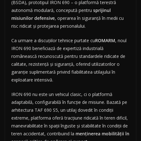
(BSDA), prototipul IRON 690 – o platformă terestră
autonomă modulară, concepută pentru
sprijinul
misiunilor defensive
, operarea în siguranță în medii cu
risc ridicat și protejarea personalului.
Ca urmare a discuțiilor tehnice purtate cu
ROMARM
, noul
IRON 690 beneficiază de expertiză industrială
românească recunoscută pentru standardele ridicate de
calitate, rezistență și siguranță, oferind utilizatorilor o
garanție suplimentară privind fiabilitatea utilajului în
exploatare intensivă.
IRON 690 nu este un vehicul clasic, ci o platformă
adaptabilă, configurabilă în funcție de misiune. Bazată pe
arhitectura TAF 690 S5, un utilaj dovedit în condiții
extreme, platforma oferă tracțiune ridicată în teren dificil,
manevrabilitate în spații înguste și stabilitate în condiții de
teren accidentat, contribuind la
menținerea mobilității în