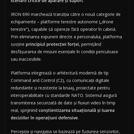
scenarii critice de apărare și suport
.
IRON 690 marchează tranziția către o nouă categorie de
echipamente – platforme terestre autonome („drone
terestre”), capabile să opereze fără operator în cabină.
Prin eliminarea expunerii directe a personalului, platforma
susține
principiul protecției forței
, permițând
desfășurarea de misiuni esențiale în condiții periculoase
sau inaccesibile.
Platforma integrează o arhitectură modernă de tip
Command and Control (C2), cu comunicații digitale
redundante și rezistente la bruiaj, proiectate pentru
interoperabilitate cu standarde NATO. Sistemul asigură
transmiterea securizată de date și fluxuri video în timp
real, sprijinind
conștientizarea situațională și luarea
deciziilor în operațiuni defensive
.
Percepția și navigația se bazează pe fuziunea senzorilor,