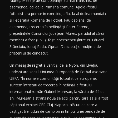
Mureș. Mesaje de condoleanțe au mai transmis, de
asemenea, cei de la Primăria comunei Apold (fostul
fotbalist era primar în exercițiu, aflat la al doilea mandat)
și Federația Română de Fotbal. I-au deplâns, de
asemenea, trecerea în neființă și Peter Ferenc,
președintele Consiliului Județean Mureș, partidul al cărui
membru a fost (PNL), foști coechieperi (între ei, Eduard
Stăncioiu, Ionuț Rada, Ciprian Deac etc) o mulțime de
prieteni și de cunoscuți.
Un mesaj de regret a venit și de la Nyon, din Elveția,
unde-și are sediul Uniunea Europeană de Fotbal Asociație
UEFA. ”În numele comunității fotbalistice europene,
suntem întristați de trecerea în neființă a fostului
internațional român Gabriel Mureșan, la vârsta de 44 de
ani. Mureșan a strâns nouă selecții pentru țara sa și a fost
căpitanul echipei CFR Cluj-Napoca, alături de care a
câștigat trei titluri de campion în timpul unei perioade de
succes de șase ani petrecute la club. De asemenea, el a