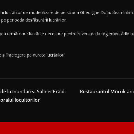
ării lucrărilor de modernizare de pe strada Gheorghe Doja. Reamintim c
e perioada desfășurării lucrărilor.
ada următoare lucrările necesare pentru revenirea la reglementările rut
și înțelegere pe durata lucrărilor.
de la inundarea Salinei Praid:
Restaurantul Murok anun
oralul locuitorilor