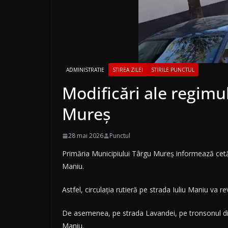
ADMINISTRATIE
STIREA ZILEI
STIRILE PUNCTUL
Modificări ale regimul
Mureș
28 mai 2026
Punctul
Primăria Municipiului Târgu Mureș informează cetă
Maniu.
Astfel, circulația rutieră pe strada Iuliu Maniu va re
De asemenea, pe strada Lavandei, pe tronsonul dinspr
Maniu.