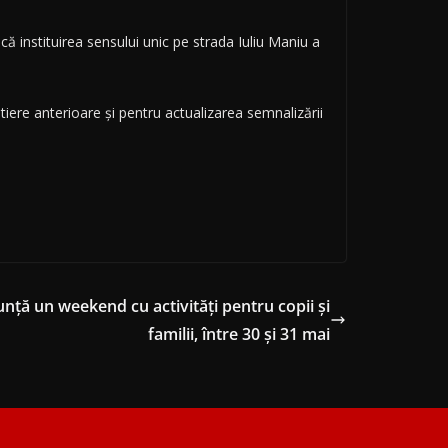
ă instituirea sensului unic pe strada Iuliu Maniu a
iere anterioare și pentru actualizarea semnalizării
ță un weekend cu activități pentru copii și
familii, între 30 și 31 mai