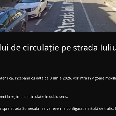
ui de circulație pe strada Iul
țenii că, începând cu data de
3 iunie 2026
, vor intra în vigoare modifi
veni la regimul de circulație în dublu sens.
e strada Someșului, se va reveni la configurația inițială de trafic, fii