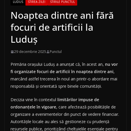
LUDUS
STIREA ZILEI
STIRILE PUNCTUL
Noaptea dintre ani fără
focuri de artificii la
Luduș
29 decembrie 2025
Punctul
Primăria orașului Luduș a anunțat că, în acest an,
nu vor
fi organizate focuri de artificii în noaptea dintre ani
,
marcând astfel trecerea în noul an printr-o abordare mai
responsabilă și orientată spre binele comunității.
Decizia vine în contextul
limitărilor impuse de
ordonanțele în vigoare
, care afectează posibilitățile de
organizare a evenimentelor din punct de vedere financiar.
Autoritățile locale au ales să gestioneze cu prudență
resursele publice, prioritizând cheltuielile esențiale pentru