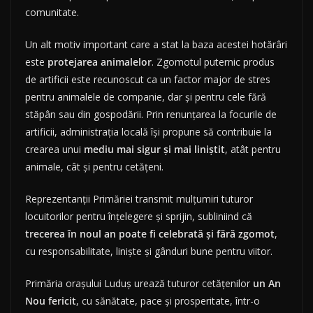
comunitate.
Un alt motiv important care a stat la baza acestei hotărâri
este
protejarea animalelor
. Zgomotul puternic produs
de artificii este recunoscut ca un factor major de stres
pentru animalele de companie, dar și pentru cele fără
stăpân sau din gospodării. Prin renunțarea la focurile de
artificii, administrația locală își propune să contribuie la
crearea unui
mediu mai sigur și mai liniștit
, atât pentru
animale, cât și pentru cetățeni.
Reprezentanții Primăriei transmit mulțumiri tuturor
locuitorilor pentru înțelegere și sprijin, subliniind că
trecerea în noul an poate fi celebrată și fără zgomot
,
cu responsabilitate, liniște și gânduri bune pentru viitor.
Primăria orașului Luduș urează tuturor cetățenilor
un An
Nou fericit
, cu sănătate, pace și prosperitate, într-o