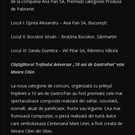
de la compania Ana Pan SA. Premiații categoriei Produse
de Patiserie:
Locul I: Oprea Alexandru – Ana Pan SA, Bucureşti
Locul II: Bocskor István – Brutăria Bocskor, Sânmartin
Locul III: Sandu Dumitra – Vel Pitar SA, Râmnicu Vâlcea
Câștigătorul Trofeului Aniversar „10 ani de GastroPan” este
Moara Cibin
La noua categorie de concurs, organizată cu prilejul
împlinirii a 10 ani de GastroPan au fost premiate cele mai
spectaculoase compoziții realizate din zahăr, ciocolată,
isomalt, aluat de panificație, fructe sau legume. Cea mai
frumoasă compoziție, o piesă realizată din turtă dulce
care simbolizează Centenarul Marii Uniri, a fost creată de
Moara Cibin din Sibiu.