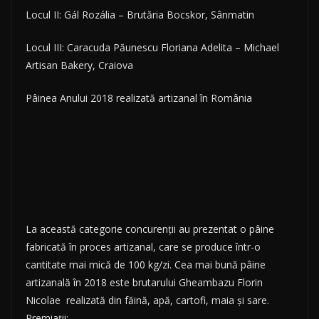
Locul II: Gál Rozália – Brutăria Bocskor, Sânmatin
Locul III: Caracuda Păunescu Floriana Adelita – Michael
Artisan Bakery, Craiova
Pâinea Anului 2018 realizată artizanal în România
La această categorie concurenţii au prezentat o pâine
fabricată în proces artizanal, care se produce într-o
cantitate mai mică de 100 kg/zi. Cea mai bună pâine
artizanală în 2018 este brutarului Gheambazu Florin
Nicolae realizată din făină, apă, cartofi, maia şi sare.
Premiaţii: