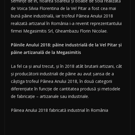
seminţe de in, floarea soarelui şi boabe de soia realizată
de Voica Silvia Florentina de la Vel Pitar a fost cea mai
bună pâine industrială, iar trofeul Pâinea Anului 2018
realizată artizanal în România i-a revenit reprezentantului
firmei Megasimitis Srl, Gheambazu Florin Nicolae.
Pâinile Anului 2018: pâine industrială de la Vel Pitar şi
pâine artizanală de la Megasimitis
La fel ca și anul trecut, și în 2018 atât brutarii artizani, cât
și producătorii industriali de pâine au avut șansa de a
câștiga trofeul Pâinea Anului 2018, în două categorii
diferențiate în funcție de cantitatea produsă și metodele
de fabricație – artizanale sau industriale.
Pâinea Anului 2018 fabricată industrial în România