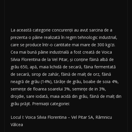
La această categorie concurenţii au avut sarcina de a
prezenta o pâine realizată în regim tehnologic industrial,
care se produce într-o cantitate mai mare de 300 kg/zi.
Cea mai bună pâine industrială a fost creată de Voica
Silvia Florentina de la Vel Pitar, şi conţine făină albă de
grâu 650, apă, maia lichidă de secară, făina fermentată
de secară, sirop de zahăr, făină de malţ de orz, făină
neagră de grâu (14%), tărâţe de grâu, boabe de soia 4%,
seminţe de floarea soarelui 3%, seminţe de in 3%,
drojdie, sare iodată, maia acidă din grâu, făină de malţ din
grâu prăjit. Premiații categoriei:
Locul I: Voica Silvia Florentina – Vel Pitar SA, Râmnicu
Vâlcea