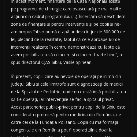
În acest moment, finanţare de la Casa Naţională există
pe programul de chirurgie cardiovasculară pe mai multe
acţiuni din cadrul programului. (…) Încercăm să deschidem
zona de finanţare şi pentru intervenţiile şi pe copii şi ne-
am propus într-o primă etapă undeva în jur de 500.000 de
lei, plecând de la realitate, faptul că cele aproape 60 de
intervenţii realizate în centru demonstrează cu fapte că
avem posibilitatea să o facem şi o facem foarte bine”, a
spus directorul CJAS Sibiu, Vasile Spinean.
În prezent, copiii care au nevoie de operaţii pe inimă din
judeţul Sibiu şi cele limitrofe sunt diagnosticaţi de medicii
de la Spitalul de Pediatrie, unde nu există însă posibilitatea
să fie operaţi, iar intervenţiile se fac la spitalul privat.
Acest parteneriat public-privat pentru copii de la Sibiu este
considerat o premieră pentru medicina din România, de
către cei de la Fundaţia Polisano. Copiii cu malformaţii
congenitale din România pot fi operaţi zilnic doar la