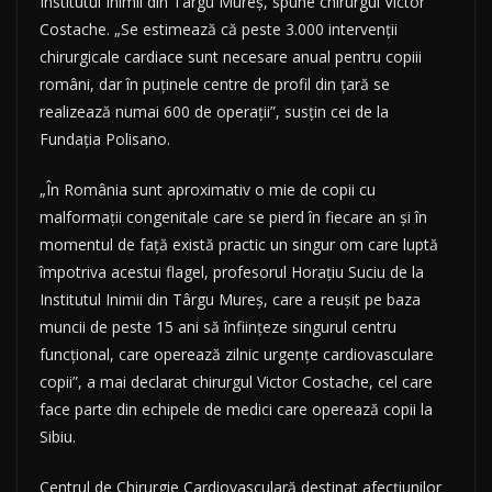
Institutul Inimii din Târgu Mureş, spune chirurgul Victor
Costache. „Se estimează că peste 3.000 intervenţii
chirurgicale cardiace sunt necesare anual pentru copiii
români, dar în puţinele centre de profil din ţară se
realizează numai 600 de operaţii”, susţin cei de la
Fundaţia Polisano.
„În România sunt aproximativ o mie de copii cu
malformaţii congenitale care se pierd în fiecare an şi în
momentul de faţă există practic un singur om care luptă
împotriva acestui flagel, profesorul Horaţiu Suciu de la
Institutul Inimii din Târgu Mureş, care a reuşit pe baza
muncii de peste 15 ani să înfiinţeze singurul centru
funcţional, care operează zilnic urgenţe cardiovasculare
copii”, a mai declarat chirurgul Victor Costache, cel care
face parte din echipele de medici care operează copii la
Sibiu.
Centrul de Chirurgie Cardiovasculară destinat afecţiunilor