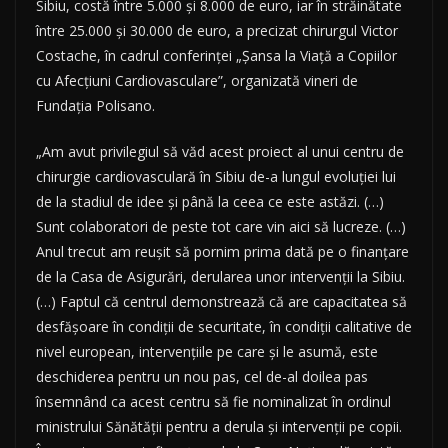
Sibiu, costă între 5.000 şi 8.000 de euro, iar în străinătate
între 25.000 şi 30.000 de euro, a precizat chirurgul Victor
Costache, în cadrul conferinţei „Şansa la Viaţă a Copiilor
cu Afecţiuni Cardiovasculare”, organizată vineri de
Fundaţia Polisano.
„Am avut privilegiul să văd acest proiect al unui centru de
chirurgie cardiovasculară în Sibiu de-a lungul evoluţiei lui
de la stadiul de idee şi până la ceea ce este astăzi. (…)
Sunt colaboratori de peste tot care vin aici să lucreze. (…)
Anul trecut am reuşit să pornim prima dată pe o finanţare
de la Casa de Asigurări, derularea unor intervenţii la Sibiu.
(…) Faptul că centrul demonstrează că are capacitatea să
desfăşoare în condiţii de securitate, în condiţii calitative de
nivel european, intervenţiile pe care şi le asumă, este
deschiderea pentru un nou pas, cel de-al doilea pas
însemnând ca acest centru să fie nominalizat în ordinul
ministrului Sănătăţii pentru a derula şi intervenţii pe copii.